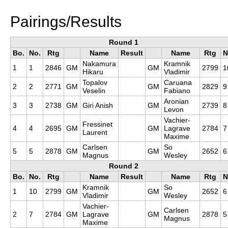
Pairings/Results
Round 1
Bo.
No.
Rtg
Name
Result
Name
Rtg
N
Nakamura
Kramnik
1
1
2846
GM
GM
2799
1
Hikaru
Vladimir
Topalov
Caruana
2
2
2771
GM
GM
2829
9
Veselin
Fabiano
Aronian
3
3
2738
GM
Giri Anish
GM
2739
8
Levon
Vachier-
Fressinet
4
4
2695
GM
GM
Lagrave
2784
7
Laurent
Maxime
Carlsen
So
5
5
2878
GM
GM
2652
6
Magnus
Wesley
Round 2
Bo.
No.
Rtg
Name
Result
Name
Rtg
N
Kramnik
So
1
10
2799
GM
GM
2652
6
Vladimir
Wesley
Vachier-
Carlsen
2
7
2784
GM
Lagrave
GM
2878
5
Magnus
Maxime