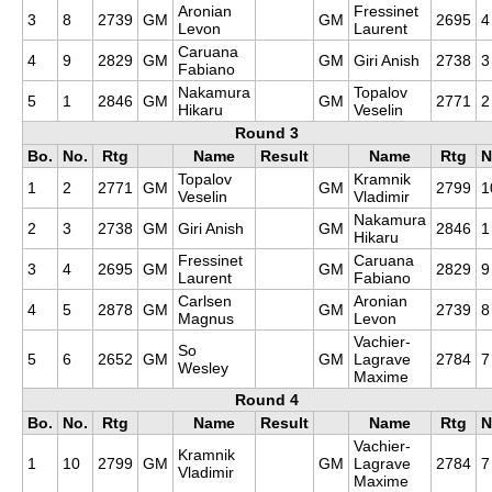
Aronian
Fressinet
3
8
2739
GM
GM
2695
4
Levon
Laurent
Caruana
4
9
2829
GM
GM
Giri Anish
2738
3
Fabiano
Nakamura
Topalov
5
1
2846
GM
GM
2771
2
Hikaru
Veselin
Round 3
Bo.
No.
Rtg
Name
Result
Name
Rtg
N
Topalov
Kramnik
1
2
2771
GM
GM
2799
1
Veselin
Vladimir
Nakamura
2
3
2738
GM
Giri Anish
GM
2846
1
Hikaru
Fressinet
Caruana
3
4
2695
GM
GM
2829
9
Laurent
Fabiano
Carlsen
Aronian
4
5
2878
GM
GM
2739
8
Magnus
Levon
Vachier-
So
5
6
2652
GM
GM
Lagrave
2784
7
Wesley
Maxime
Round 4
Bo.
No.
Rtg
Name
Result
Name
Rtg
N
Vachier-
Kramnik
1
10
2799
GM
GM
Lagrave
2784
7
Vladimir
Maxime