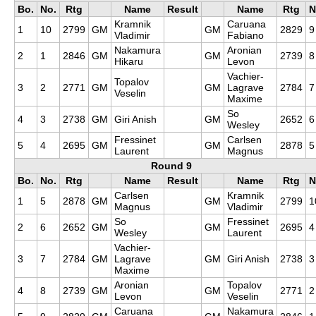
Bo.
No.
Rtg
Name
Result
Name
Rtg
N
Kramnik
Caruana
1
10
2799
GM
GM
2829
9
Vladimir
Fabiano
Nakamura
Aronian
2
1
2846
GM
GM
2739
8
Hikaru
Levon
Vachier-
Topalov
3
2
2771
GM
GM
Lagrave
2784
7
Veselin
Maxime
So
4
3
2738
GM
Giri Anish
GM
2652
6
Wesley
Fressinet
Carlsen
5
4
2695
GM
GM
2878
5
Laurent
Magnus
Round 9
Bo.
No.
Rtg
Name
Result
Name
Rtg
N
Carlsen
Kramnik
1
5
2878
GM
GM
2799
1
Magnus
Vladimir
So
Fressinet
2
6
2652
GM
GM
2695
4
Wesley
Laurent
Vachier-
3
7
2784
GM
Lagrave
GM
Giri Anish
2738
3
Maxime
Aronian
Topalov
4
8
2739
GM
GM
2771
2
Levon
Veselin
Caruana
Nakamura