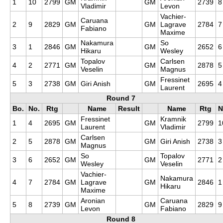
1
10
2799
GM
GM
2739
8
Vladimir
Levon
Vachier-
Caruana
2
9
2829
GM
GM
Lagrave
2784
7
Fabiano
Maxime
Nakamura
So
3
1
2846
GM
GM
2652
6
Hikaru
Wesley
Topalov
Carlsen
4
2
2771
GM
GM
2878
5
Veselin
Magnus
Fressinet
5
3
2738
GM
Giri Anish
GM
2695
4
Laurent
Round 7
Bo.
No.
Rtg
Name
Result
Name
Rtg
N
Fressinet
Kramnik
1
4
2695
GM
GM
2799
1
Laurent
Vladimir
Carlsen
2
5
2878
GM
GM
Giri Anish
2738
3
Magnus
So
Topalov
3
6
2652
GM
GM
2771
2
Wesley
Veselin
Vachier-
Nakamura
4
7
2784
GM
Lagrave
GM
2846
1
Hikaru
Maxime
Aronian
Caruana
5
8
2739
GM
GM
2829
9
Levon
Fabiano
Round 8