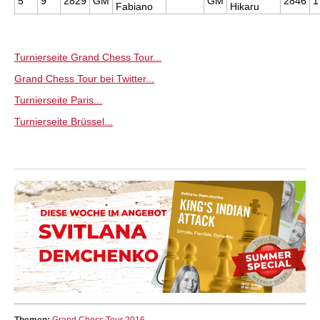
5
9
2829
GM
GM
2846
1
Fabiano
Hikaru
Turnierseite Grand Chess Tour...
Grand Chess Tour bei Twitter...
Turnierseite Paris...
Turnierseite Brüssel...
Themen:
Grand Chess Tour 2016