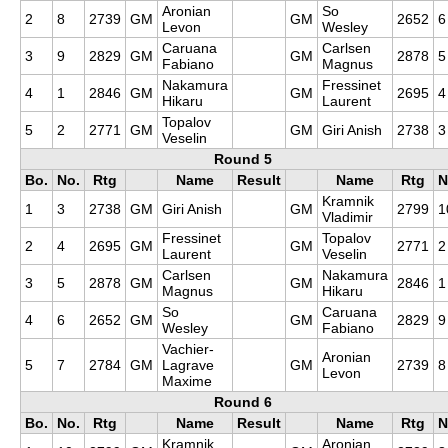
Aronian
So
2
8
2739
GM
GM
2652
6
Levon
Wesley
Caruana
Carlsen
3
9
2829
GM
GM
2878
5
Fabiano
Magnus
Nakamura
Fressinet
4
1
2846
GM
GM
2695
4
Hikaru
Laurent
Topalov
5
2
2771
GM
GM
Giri Anish
2738
3
Veselin
Round 5
Bo.
No.
Rtg
Name
Result
Name
Rtg
N
Kramnik
1
3
2738
GM
Giri Anish
GM
2799
1
Vladimir
Fressinet
Topalov
2
4
2695
GM
GM
2771
2
Laurent
Veselin
Carlsen
Nakamura
3
5
2878
GM
GM
2846
1
Magnus
Hikaru
So
Caruana
4
6
2652
GM
GM
2829
9
Wesley
Fabiano
Vachier-
Aronian
5
7
2784
GM
Lagrave
GM
2739
8
Levon
Maxime
Round 6
Bo.
No.
Rtg
Name
Result
Name
Rtg
N
Kramnik
Aronian