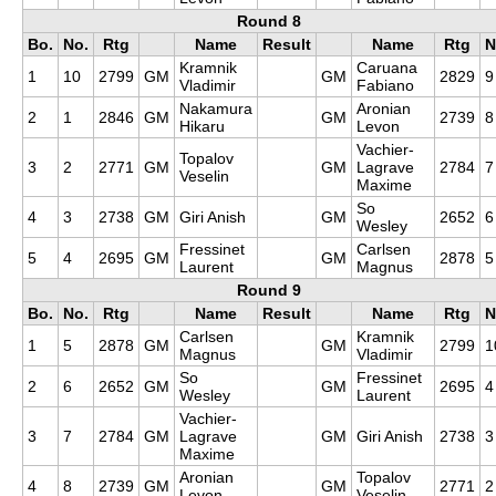
Round 8
Bo.
No.
Rtg
Name
Result
Name
Rtg
N
Kramnik
Caruana
1
10
2799
GM
GM
2829
9
Vladimir
Fabiano
Nakamura
Aronian
2
1
2846
GM
GM
2739
8
Hikaru
Levon
Vachier-
Topalov
3
2
2771
GM
GM
Lagrave
2784
7
Veselin
Maxime
So
4
3
2738
GM
Giri Anish
GM
2652
6
Wesley
Fressinet
Carlsen
5
4
2695
GM
GM
2878
5
Laurent
Magnus
Round 9
Bo.
No.
Rtg
Name
Result
Name
Rtg
N
Carlsen
Kramnik
1
5
2878
GM
GM
2799
1
Magnus
Vladimir
So
Fressinet
2
6
2652
GM
GM
2695
4
Wesley
Laurent
Vachier-
3
7
2784
GM
Lagrave
GM
Giri Anish
2738
3
Maxime
Aronian
Topalov
4
8
2739
GM
GM
2771
2
Levon
Veselin