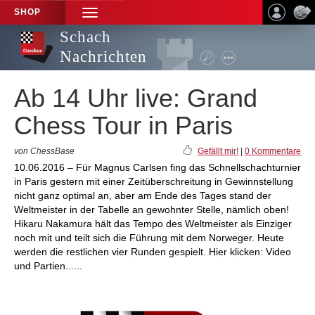
SHOP
TOGGLE
NAVIGATION
Schach
Nachrichten
Ab 14 Uhr live: Grand
Chess Tour in Paris
von ChessBase
Gefällt mir!
|
0 Kommentare
10.06.2016 – Für Magnus Carlsen fing das Schnellschachturnier
in Paris gestern mit einer Zeitüberschreitung in Gewinnstellung
nicht ganz optimal an, aber am Ende des Tages stand der
Weltmeister in der Tabelle an gewohnter Stelle, nämlich oben!
Hikaru Nakamura hält das Tempo des Weltmeister als Einziger
noch mit und teilt sich die Führung mit dem Norweger. Heute
werden die restlichen vier Runden gespielt. Hier klicken: Video
und Partien......