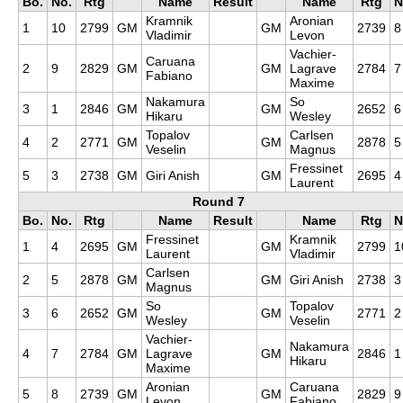
Bo.
No.
Rtg
Name
Result
Name
Rtg
N
Kramnik
Aronian
1
10
2799
GM
GM
2739
8
Vladimir
Levon
Vachier-
Caruana
2
9
2829
GM
GM
Lagrave
2784
7
Fabiano
Maxime
Nakamura
So
3
1
2846
GM
GM
2652
6
Hikaru
Wesley
Topalov
Carlsen
4
2
2771
GM
GM
2878
5
Veselin
Magnus
Fressinet
5
3
2738
GM
Giri Anish
GM
2695
4
Laurent
Round 7
Bo.
No.
Rtg
Name
Result
Name
Rtg
N
Fressinet
Kramnik
1
4
2695
GM
GM
2799
1
Laurent
Vladimir
Carlsen
2
5
2878
GM
GM
Giri Anish
2738
3
Magnus
So
Topalov
3
6
2652
GM
GM
2771
2
Wesley
Veselin
Vachier-
Nakamura
4
7
2784
GM
Lagrave
GM
2846
1
Hikaru
Maxime
Aronian
Caruana
5
8
2739
GM
GM
2829
9
Levon
Fabiano