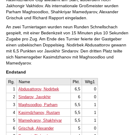
Jakhongir Vakhidov. Als internationale Großmeister wurden
Parham Maghsoodloo, Shahkriyar Mamedyarov, Alexander
Grischuk und Richard Rapport eingeladen.
An zwei Turniertagen wurden neun Runden Schnellschach
gespielt, mit einer Bedenkzeit von 15 Minuten plus 10 Sekunden
Zugabe pro Zug. Am Ende des Turnier feierte der Gastgeber
einen usbekischen Doppelsieg. Nodirbek Abdusattorov gewann
mit 6,5 Punkten vor Javokhir Sindarov. Den dritten Platz teilte
sich Namensgeber Kasimdzhanov mit Maghsoodloo und
Mamedyarov.
Endstand
Rg.
Name
Pkt.
Wtg1
1
Abdusattorov, Nodirbek
6,5
0
2
Sindarov, Javokhir
6
0
3
Maghsoodloo, Parham
5,5
1
4
Kasimdzhanov, Rustam
5,5
1
5
Mamedyarov, Shakhriyar
5,5
1
6
Grischuk, Alexander
5
0