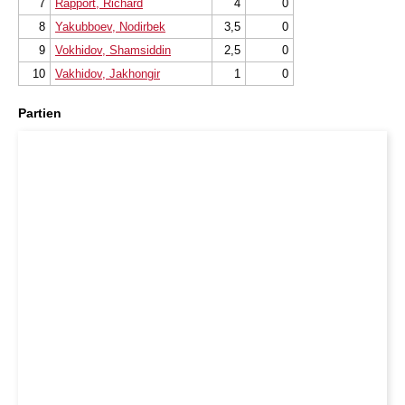
7
Rapport, Richard
4
0
8
Yakubboev, Nodirbek
3,5
0
9
Vokhidov, Shamsiddin
2,5
0
10
Vakhidov, Jakhongir
1
0
Partien