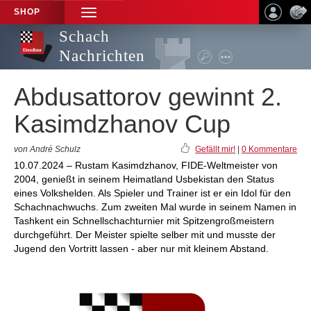
SHOP
TOGGLE
NAVIGATION
Schach
Nachrichten
Abdusattorov gewinnt 2.
Kasimdzhanov Cup
von André Schulz
Gefällt mir!
|
0 Kommentare
10.07.2024 – Rustam Kasimdzhanov, FIDE-Weltmeister von
2004, genießt in seinem Heimatland Usbekistan den Status
eines Volkshelden. Als Spieler und Trainer ist er ein Idol für den
Schachnachwuchs. Zum zweiten Mal wurde in seinem Namen in
Tashkent ein Schnellschachturnier mit Spitzengroßmeistern
durchgeführt. Der Meister spielte selber mit und musste der
Jugend den Vortritt lassen - aber nur mit kleinem Abstand.