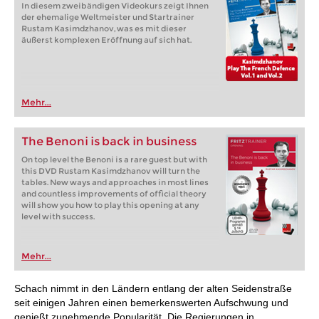
In diesem zweibändigen Videokurs zeigt Ihnen
der ehemalige Weltmeister und Startrainer
Rustam Kasimdzhanov, was es mit dieser
äußerst komplexen Eröffnung auf sich hat.
Mehr...
The Benoni is back in business
On top level the Benoni is a rare guest but with
this DVD Rustam Kasimdzhanov will turn the
tables. New ways and approaches in most lines
and countless improvements of official theory
will show you how to play this opening at any
level with success.
Mehr...
Schach nimmt in den Ländern entlang der alten Seidenstraße
seit einigen Jahren einen bemerkenswerten Aufschwung und
genießt zunehmende Popularität. Die Regierungen in