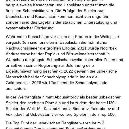
beispielsweise Kasachstan und Usbekistan unterstützen die
örtlichen Schachinitiativen. Die Erfolge der Spieler aus
Usbekistan und Kasachstan kommen nicht von ungefähr,
sondern sind das Ergebnis der staatlichen Unterstützung und
systematischer Förderung.
Während in Kasachstan vor allem die Frauen in die Weltspitze
vorgestoßen sind, erzielen in Usbekistan die männlichen
Nachwuchsspieler die größten Erfolge. 2021 wurde Nodirbek
Abdusattorov bei der Rapid- und Blitzweltmeisterschaft in
Warschau der jüngste Schnellschachweltmeister aller Zeiten und
erhielt von seiner Regierung zur Belohnung eine
Eigentumswohnung geschenkt. 2022 gewann die usbekische
Mannschaft bei der Schacholympiade in Indien die
Goldmedaille. 2026 wird Tashkent die Schacholympiade
ausrichten.
In der Weltrangliste nimmt Abdusattorov als bester usbekischer
Spieler den sechsten Platz ein und ist zudem der beste U20-
Spieler der Welt. Mit Kasimdzhanov, Sindarov, Yakubboev und
Vokhidov hat Usbekistan vier weitere Spieler in den Top 100.
Die Top Fünf der usbekischen Rangliste waren beim 2.
Kasimdzhanov Cup allesamt am Start, außerdem noch