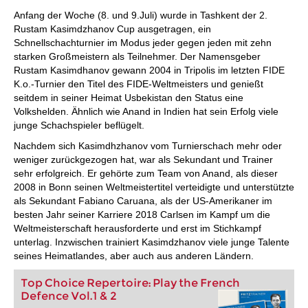
individueller als je zuvor.
Anfang der Woche (8. und 9.Juli) wurde in Tashkent der 2.
Rustam Kasimdzhanov Cup ausgetragen, ein
Schnellschachturnier im Modus jeder gegen jeden mit zehn
starken Großmeistern als Teilnehmer. Der Namensgeber
Rustam Kasimdhanov gewann 2004 in Tripolis im letzten FIDE
K.o.-Turnier den Titel des FIDE-Weltmeisters und genießt
seitdem in seiner Heimat Usbekistan den Status eine
Volkshelden. Ähnlich wie Anand in Indien hat sein Erfolg viele
junge Schachspieler beflügelt.
Nachdem sich Kasimdhzhanov vom Turnierschach mehr oder
weniger zurückgezogen hat, war als Sekundant und Trainer
sehr erfolgreich. Er gehörte zum Team von Anand, als dieser
2008 in Bonn seinen Weltmeistertitel verteidigte und unterstützte
als Sekundant Fabiano Caruana, als der US-Amerikaner im
besten Jahr seiner Karriere 2018 Carlsen im Kampf um die
Weltmeisterschaft herausforderte und erst im Stichkampf
unterlag. Inzwischen trainiert Kasimdzhanov viele junge Talente
seines Heimatlandes, aber auch aus anderen Ländern.
Top Choice Repertoire: Play the French
Defence Vol.1 & 2