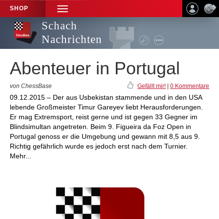
SHOP
TOGGLE
NAVIGATION
Schach
Nachrichten
Abenteuer in Portugal
von ChessBase
Gefällt mir!
|
0 Kommentare
09.12.2015 – Der aus Usbekistan stammende und in den USA
lebende Großmeister Timur Gareyev liebt Herausforderungen.
Er mag Extremsport, reist gerne und ist gegen 33 Gegner im
Blindsimultan angetreten. Beim 9. Figueira da Foz Open in
Portugal genoss er die Umgebung und gewann mit 8,5 aus 9.
Richtig gefährlich wurde es jedoch erst nach dem Turnier.
Mehr...