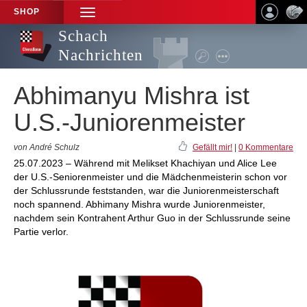
SHOP
TOGGLE
NAVIGATION
Schach
Nachrichten
Abhimanyu Mishra ist
U.S.-Juniorenmeister
von André Schulz
Gefällt mir!
|
0 Kommentare
25.07.2023 – Während mit Melikset Khachiyan und Alice Lee
der U.S.-Seniorenmeister und die Mädchenmeisterin schon vor
der Schlussrunde feststanden, war die Juniorenmeisterschaft
noch spannend. Abhimany Mishra wurde Juniorenmeister,
nachdem sein Kontrahent Arthur Guo in der Schlussrunde seine
Partie verlor.