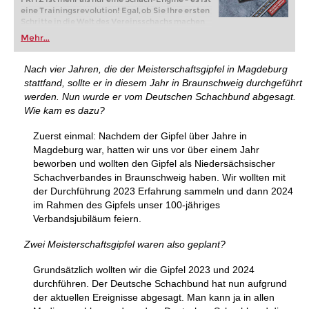
eine Trainingsrevolution! Egal, ob Sie Ihre ersten
Schritte in die Welt des Vereinsschachs machen
oder bereits auf Turnierniveau spielen: Mit
Mehr...
FRITZ trainieren Sie effizienter, intelligenter und
individueller als je zuvor.
Nach vier Jahren, die der Meisterschaftsgipfel in Magdeburg
stattfand, sollte er in diesem Jahr in Braunschweig durchgeführt
werden. Nun wurde er vom Deutschen Schachbund abgesagt.
Wie kam es dazu?
Zuerst einmal: Nachdem der Gipfel über Jahre in
Magdeburg war, hatten wir uns vor über einem Jahr
beworben und wollten den Gipfel als Niedersächsischer
Schachverbandes in Braunschweig haben. Wir wollten mit
der Durchführung 2023 Erfahrung sammeln und dann 2024
im Rahmen des Gipfels unser 100-jähriges
Verbandsjubiläum feiern.
Zwei Meisterschaftsgipfel waren also geplant?
Grundsätzlich wollten wir die Gipfel 2023 und 2024
durchführen. Der Deutsche Schachbund hat nun aufgrund
der aktuellen Ereignisse abgesagt. Man kann ja in allen