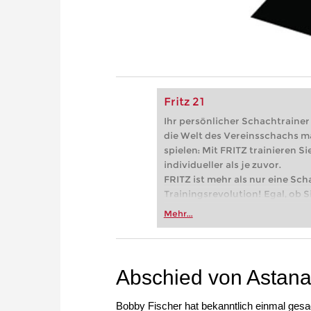
Fritz 21
Ihr persönlicher Schachtrainer -
die Welt des Vereinsschachs m
spielen: Mit FRITZ trainieren Sie
individueller als je zuvor.
FRITZ ist mehr als nur eine Sch
Trainingsrevolution! Egal, ob Si
Vereinsschachs machen oder ber
Mehr...
FRITZ trainieren Sie effizienter,
zuvor.
Abschied von Astan
Bobby Fischer hat bekanntlich einmal gesag