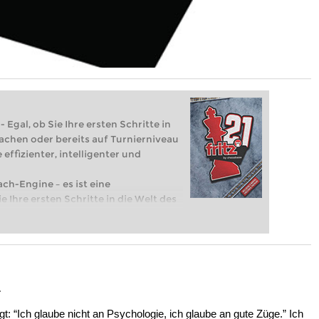
 Egal, ob Sie Ihre ersten Schritte in
achen oder bereits auf Turnierniveau
 effizienter, intelligenter und
ach-Engine – es ist eine
e Ihre ersten Schritte in die Welt des
eits auf Turnierniveau spielen: Mit
 intelligenter und individueller als je
a
t: “Ich glaube nicht an Psychologie, ich glaube an gute Züge.” Ich