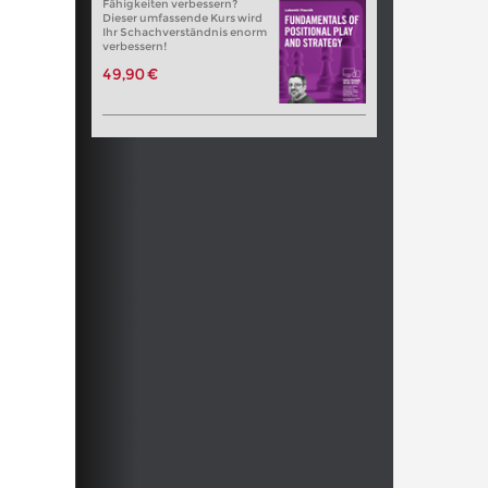
Fähigkeiten verbessern?
Dieser umfassende Kurs wird
Ihr Schachverständnis enorm
verbessern!
49,90 €