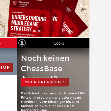
S
LOGIN
Noch keinen
ChessBase
HOP
Account?
MEHR ERFAHREN >
Das Schachprogramm im Browser! Mit
Fritz online spielen, analysieren und
trainieren. Vom Einsteiger bis zum
Meister. Mit visueller HILFE und
Rechentraining.