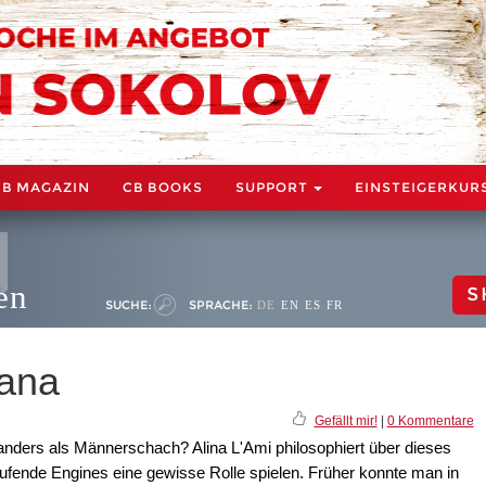
CB MAGAZIN
CB BOOKS
SUPPORT
EINSTEIGERKUR
en
S
SUCHE:
SPRACHE:
DE
EN
ES
FR
tana
Gefällt mir!
|
0 Kommentare
nders als Männerschach? Alina L'Ami philosophiert über dieses
fende Engines eine gewisse Rolle spielen. Früher konnte man in