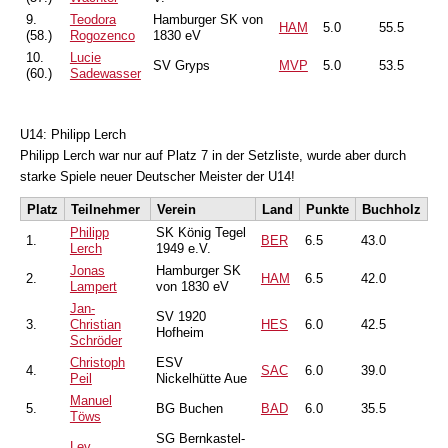
9.
Teodora
Hamburger SK von
HAM
5.0
55.5
(58.)
Rogozenco
1830 eV
10.
Lucie
SV Gryps
MVP
5.0
53.5
(60.)
Sadewasser
U14: Philipp Lerch
Philipp Lerch war nur auf Platz 7 in der Setzliste, wurde aber durch
starke Spiele neuer Deutscher Meister der U14!
Platz
Teilnehmer
Verein
Land
Punkte
Buchholz
Philipp
SK König Tegel
1.
BER
6.5
43.0
Lerch
1949 e.V.
Jonas
Hamburger SK
2.
HAM
6.5
42.0
Lampert
von 1830 eV
Jan-
SV 1920
3.
Christian
HES
6.0
42.5
Hofheim
Schröder
Christoph
ESV
4.
SAC
6.0
39.0
Peil
Nickelhütte Aue
Manuel
5.
BG Buchen
BAD
6.0
35.5
Töws
SG Bernkastel-
Lev