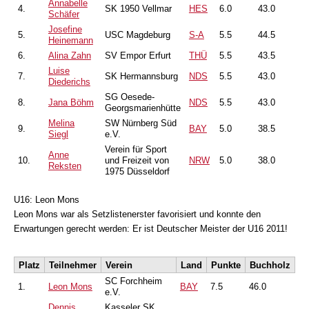
Annabelle
4.
SK 1950 Vellmar
HES
6.0
43.0
Schäfer
Josefine
5.
USC Magdeburg
S-A
5.5
44.5
Heinemann
6.
Alina Zahn
SV Empor Erfurt
THÜ
5.5
43.5
Luise
7.
SK Hermannsburg
NDS
5.5
43.0
Diederichs
SG Oesede-
8.
Jana Böhm
NDS
5.5
43.0
Georgsmarienhütte
Melina
SW Nürnberg Süd
9.
BAY
5.0
38.5
Siegl
e.V.
Verein für Sport
Anne
10.
und Freizeit von
NRW
5.0
38.0
Reksten
1975 Düsseldorf
U16: Leon Mons
Leon Mons war als Setzlistenerster favorisiert und konnte den
Erwartungen gerecht werden: Er ist Deutscher Meister der U16 2011!
Platz
Teilnehmer
Verein
Land
Punkte
Buchholz
SC Forchheim
1.
Leon Mons
BAY
7.5
46.0
e.V.
Dennis
Kasseler SK