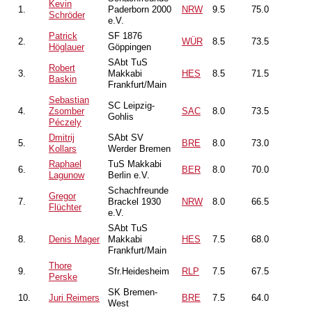
Kevin
1.
Paderborn 2000
NRW
9.5
75.0
Schröder
e.V.
Patrick
SF 1876
2.
WÜR
8.5
73.5
Höglauer
Göppingen
SAbt TuS
Robert
3.
Makkabi
HES
8.5
71.5
Baskin
Frankfurt/Main
Sebastian
SC Leipzig-
4.
Zsomber
SAC
8.0
73.5
Gohlis
Péczely
Dmitrij
SAbt SV
5.
BRE
8.0
73.0
Kollars
Werder Bremen
Raphael
TuS Makkabi
6.
BER
8.0
70.0
Lagunow
Berlin e.V.
Schachfreunde
Gregor
7.
Brackel 1930
NRW
8.0
66.5
Flüchter
e.V.
SAbt TuS
8.
Denis Mager
Makkabi
HES
7.5
68.0
Frankfurt/Main
Thore
9.
Sfr.Heidesheim
RLP
7.5
67.5
Perske
SK Bremen-
10.
Juri Reimers
BRE
7.5
64.0
West