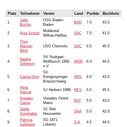
Platz
Teilnehmer
Verein
Land
Punkte
Buchholz
Julia
OSG Baden-
1.
BAD
7.0
43.0
Bochis
Baden
Muldental
2.
Anja Schulz
SAC
7.0
41.0
Wilkau-Haßlau
Thuy
3.
Nguyen
USG Chemnitz
SAC
6.5
45.0
Minh
SV Stuttgart-
Nadine
4.
Wolfbusch 1956
WÜR
6.0
44.5
Stitterich
e.V.
SV
5.
Carina Dorn
Königsspringer
NDS
6.0
43.0
Braunschweig
Alina
6.
SJ Herborn 1998
HES
5.5
45.5
Sancar
Annelen
Vorwärts Orient
7.
RLP
5.0
43.0
Carow
Mainz
Stella
SC Reti
8.
SAA
5.0
42.0
Sonnhalter
Heusweiler
Patricia
SG 1871
9.
S-A
4.5
44.0
Lehmann
Löberitz