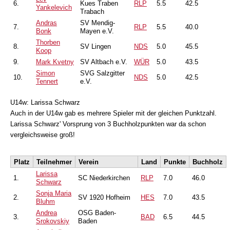
6.
Kues Traben
RLP
5.5
42.5
Yankelevich
Trabach
Andras
SV Mendig-
7.
RLP
5.5
40.0
Bonk
Mayen e.V.
Thorben
8.
SV Lingen
NDS
5.0
45.5
Koop
9.
Mark Kvetny
SV Altbach e.V.
WÜR
5.0
43.5
Simon
SVG Salzgitter
10.
NDS
5.0
42.5
Tennert
e.V.
U14w: Larissa Schwarz
Auch in der U14w gab es mehrere Spieler mit der gleichen Punktzahl.
Larissa Schwarz' Vorsprung von 3 Buchholzpunkten war da schon
vergleichsweise groß!
Platz
Teilnehmer
Verein
Land
Punkte
Buchholz
Larissa
1.
SC Niederkirchen
RLP
7.0
46.0
Schwarz
Sonja Maria
2.
SV 1920 Hofheim
HES
7.0
43.5
Bluhm
Andrea
OSG Baden-
3.
BAD
6.5
44.5
Srokovskiy
Baden