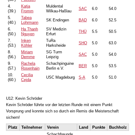
4.
Katja
Muldental
SAC
6.0
54.0
(39.)
Fromm
Wilkau-Haßlau
5.
Tabea
SK Endingen
BAD
6.0
52.5
(40.)
Lohrmann
6.
Ha Thanh
SV Medizin
THÜ
5.5
50.5
(50.)
Nguyen
Erfurt
7.
Inken
TuRa
SHO
5.0
63.0
(53.)
Köhler
Harksheide
8.
Miriam
SG Turm
SAC
5.0
54.0
(56.)
Demme
Leipzig
9.
Rachela
Schachpinguine
BER
5.0
53.5
(57.)
Rosenhain
Berlin e.V.
10.
Cecilia
USC Magdeburg
S-A
5.0
51.0
(60.)
Cejda
U12: Kevin Schröder
Kevin Schröder führte vor der letzten Runde mit einem Punkt
Vorsprung und konnte sich so durch ein Remis die Meisterschaft
sichern!
Platz
Teilnehmer
Verein
Land
Punkte
Buchholz
Schachfreunde