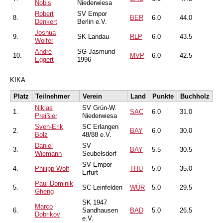
Nobis
Niederwiesa
Robert
SV Empor
8.
BER
6.0
44.0
Denkert
Berlin e.V.
Joshua
9.
SK Landau
RLP
6.0
43.5
Wolfer
André
SG Jasmund
10.
MVP
6.0
42.5
Eggert
1996
KIKA
Platz
Teilnehmer
Verein
Land
Punkte
Buchholz
Niklas
SV Grün-W.
1.
SAC
6.0
31.0
Preißler
Niederwiesa
Sven-Erik
SC Erlangen
2.
BAY
6.0
30.0
Bolz
48/88 e.V.
Daniel
SV
3.
BAY
5.5
30.5
Wiemann
Seubelsdorf
SV Empor
4.
Philipp Wolf
THÜ
5.0
35.0
Erfurt
Paul Dominik
5.
SC Leinfelden
WÜR
5.0
29.5
Gheng
SK 1947
Marco
6.
Sandhausen
BAD
5.0
26.5
Dobrikov
e.V.