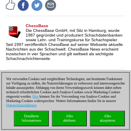
ChessBase
Die ChessBase GmbH, mit Sitz in Hamburg, wurde
1987 gegründet und produziert Schachdatenbanken
sowie Lehr- und Trainingskurse für Schachspieler.
Seit 1997 veröffentlich ChessBase auf seiner Webseite aktuelle
Nachrichten aus der Schachwelt. ChessBase News erscheint
inzwischen in vier Sprachen und gilt weltweit als wichtigste
Schachnachrichtenseite.
Wir verwenden Cookies und vergleichbare Technologien, um bestimmte Funktionen
Diskutieren
zur Verfügung zu stellen, die Nutzererfahrungen zu verbessern und interessengerechte
Inhalte auszuspielen. Abhängig von ihrem Verwendungszweck können dabei neben
Regeln für Leserkommentare
technisch erforderlichen Cookies auch Analyse-Cookies sowie Marketing-Cookies
eingesetzt werden.
Hier
können Sie der Verwendung von Analyse-Cookies und
Benutzer
Marketing-Cookies widersprechen. Weitere Informationen finden Sie in unserer
Datenschutzerklärung
.
Kennwort
Noch kein Benutzer?
Registrieren
Detaillierte
Alles
Alles
Kommentar
Informationen
ablehnen
akzeptieren