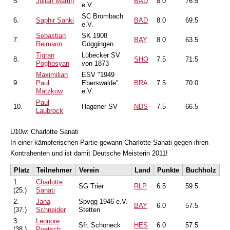
5.
Julian Martin
BAD
8.0
76.5
e.V.
SC Brombach
6.
Saphir Sahki
BAD
8.0
69.5
e.V.
Sebastian
SK 1908
7.
BAY
8.0
63.5
Reimann
Göggingen
Tigran
Lübecker SV
8.
SHO
7.5
71.5
Poghosyan
von 1873
Maximilian
ESV "1949
9.
Paul
Eberswalde"
BRA
7.5
70.0
Mätzkow
e.V.
Paul
10.
Hagener SV
NDS
7.5
66.5
Laubrock
U10w: Charlotte Sanati
In einer kämpferischen Partie gewann Charlotte Sanati gegen ihren
Kontrahenten und ist damit Deutsche Meisterin 2011!
Platz
Teilnehmer
Verein
Land
Punkte
Buchholz
1.
Charlotte
SG Trier
RLP
6.5
59.5
(25.)
Sanati
2.
Jana
Spvgg 1946 e.V.
BAY
6.0
57.5
(37.)
Schneider
Stetten
3.
Leonore
Sfr. Schöneck
HES
6.0
57.5
(38.)
Poetsch