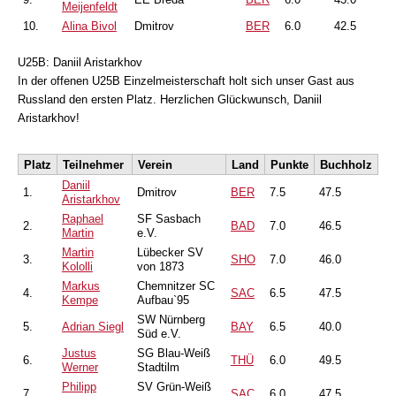
Meijenfeldt
10.
Alina Bivol
Dmitrov
BER
6.0
42.5
U25B: Daniil Aristarkhov
In der offenen U25B Einzelmeisterschaft holt sich unser Gast aus
Russland den ersten Platz. Herzlichen Glückwunsch, Daniil
Aristarkhov!
Platz
Teilnehmer
Verein
Land
Punkte
Buchholz
Daniil
1.
Dmitrov
BER
7.5
47.5
Aristarkhov
Raphael
SF Sasbach
2.
BAD
7.0
46.5
Martin
e.V.
Martin
Lübecker SV
3.
SHO
7.0
46.0
Kololli
von 1873
Markus
Chemnitzer SC
4.
SAC
6.5
47.5
Kempe
Aufbau`95
SW Nürnberg
5.
Adrian Siegl
BAY
6.5
40.0
Süd e.V.
Justus
SG Blau-Weiß
6.
THÜ
6.0
49.5
Werner
Stadtilm
Philipp
SV Grün-Weiß
7.
SAC
6.0
47.5