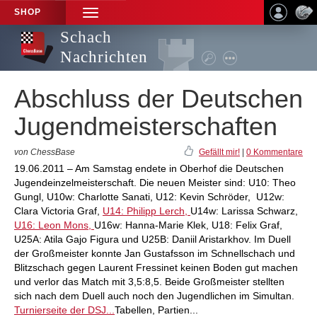
SHOP
TOGGLE
NAVIGATION
Schach
Nachrichten
Abschluss der Deutschen
Jugendmeisterschaften
von ChessBase
Gefällt mir!
|
0 Kommentare
19.06.2011 – Am Samstag endete in Oberhof die Deutschen
Jugendeinzelmeisterschaft. Die neuen Meister sind: U10: Theo
Gungl, U10w: Charlotte Sanati, U12: Kevin Schröder, U12w:
Clara Victoria Graf,
U14: Philipp Lerch,
U14w: Larissa Schwarz,
U16: Leon Mons,
U16w: Hanna-Marie Klek, U18: Felix Graf,
U25A: Atila Gajo Figura und U25B: Daniil Aristarkhov. Im Duell
der Großmeister konnte Jan Gustafsson im Schnellschach und
Blitzschach gegen Laurent Fressinet keinen Boden gut machen
und verlor das Match mit 3,5:8,5. Beide Großmeister stellten
sich nach dem Duell auch noch den Jugendlichen im Simultan.
Turnierseite der DSJ...
Tabellen, Partien...