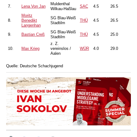
Muldenthal
7.
Lena Von Jan
SAC
4.5
26.5
Wilkau-Haßlau
Moritz
SG Blau-Weiß
8.
Benedikt
THÜ
4.5
26.5
Stadtilm
Langenhan
SG Blau-Weiß
9.
Bastian Creß
THÜ
4.5
25.0
Stadtilm
z. Z.
10.
Max Krieg
vereinslos /
WÜR
4.0
29.0
Aalen
Quelle: Deutsche Schachjugend