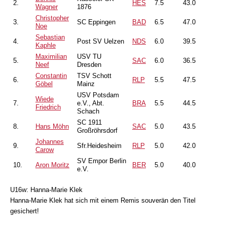
2.
HES
7.5
43.0
Wagner
1876
Christopher
3.
SC Eppingen
BAD
6.5
47.0
Noe
Sebastian
4.
Post SV Uelzen
NDS
6.0
39.5
Kaphle
Maximilian
USV TU
5.
SAC
6.0
36.5
Neef
Dresden
Constantin
TSV Schott
6.
RLP
5.5
47.5
Göbel
Mainz
USV Potsdam
Wiede
7.
e.V., Abt.
BRA
5.5
44.5
Friedrich
Schach
SC 1911
8.
Hans Möhn
SAC
5.0
43.5
Großröhrsdorf
Johannes
9.
Sfr.Heidesheim
RLP
5.0
42.0
Carow
SV Empor Berlin
10.
Aron Moritz
BER
5.0
40.0
e.V.
U16w: Hanna-Marie Klek
Hanna-Marie Klek hat sich mit einem Remis souverän den Titel
gesichert!