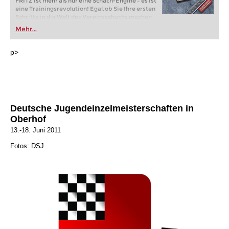
FRITZ ist mehr als nur eine Schach-Engine – es ist
eine Trainingsrevolution! Egal, ob Sie Ihre ersten
Schritte in die Welt des Vereinsschachs machen
oder bereits auf Turnierniveau spielen: Mit
Mehr...
FRITZ trainieren Sie effizienter, intelligenter und
individueller als je zuvor.
p>
Deutsche Jugendeinzelmeisterschaften in
Oberhof
13.-18. Juni 2011
Fotos: DSJ