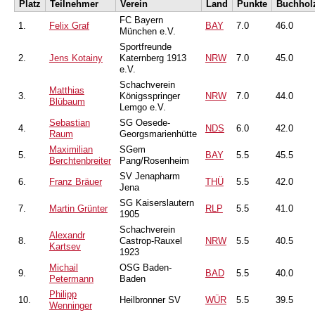
Platz
Teilnehmer
Verein
Land
Punkte
Buchhol
FC Bayern
1.
Felix Graf
BAY
7.0
46.0
München e.V.
Sportfreunde
2.
Jens Kotainy
Katernberg 1913
NRW
7.0
45.0
e.V.
Schachverein
Matthias
3.
Königsspringer
NRW
7.0
44.0
Blübaum
Lemgo e.V.
Sebastian
SG Oesede-
4.
NDS
6.0
42.0
Raum
Georgsmarienhütte
Maximilian
SGem
5.
BAY
5.5
45.5
Berchtenbreiter
Pang/Rosenheim
SV Jenapharm
6.
Franz Bräuer
THÜ
5.5
42.0
Jena
SG Kaiserslautern
7.
Martin Grünter
RLP
5.5
41.0
1905
Schachverein
Alexandr
8.
Castrop-Rauxel
NRW
5.5
40.5
Kartsev
1923
Michail
OSG Baden-
9.
BAD
5.5
40.0
Petermann
Baden
Philipp
10.
Heilbronner SV
WÜR
5.5
39.5
Wenninger