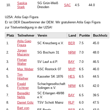
Saskia
SG Grün-Weiß
10.
SAC
4.5
44.0
Stark
Dresden
U25A: Atila Gajo Figura
Er ist DER Dauerbrenner der DEM. Wir gratulieren Atila Gajo Figura
zur Titelverteidigung in der U25A!
Platz
Teilnehmer
Verein
Land
Punkte
Buchholz
Atila Gajo
1.
SC Kreuzberg e.V.
BER
7.5
45.0
Figura
Jürgen
2.
SG Bochum 31
NRW
7.0
48.0
Mazarov
Florian
3.
SV Lauf a.d.P.
BAY
7.0
46.5
Walter
4.
Max Weber
SSC Rostock 07
MVP
6.5
46.0
Tim
5.
Kasseler SK 1876
HES
6.5
44.5
Höpfner
Ewald
Schachgesellschaft
6.
NRW
6.5
42.0
Fichtner
Solingen e.V.
Benedikt
SC Erlangen 48/88
7.
BAY
6.5
39.5
Nehls
e.V.
8.
Daniel Gölz
TSV Schott Mainz
RLP
6.0
47.5
Bart von
9.
EE Breda
BER
6.0
43.0