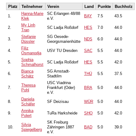
Platz
Teilnehmer
Verein
Land
Punkte
Buchholz
Hanna-Marie
SC Erlangen 48/88
1.
BAY
7.5
43.5
Klek
e.V.
My Linh
2.
SC Ladja Roßdorf
HES
7.0
44.0
Tran
Stefanie
SG Oesede-
3.
NDS
6.0
44.0
Düssler
Georgsmarienhütte
Filiz
4.
USV TU Dresden
SAC
5.5
44.0
Osmanodja
Sophia
5.
SC Ladja Roßdorf
HES
5.5
42.0
Schmalhorst
Bianca
SG Arnstadt-
6.
THÜ
5.5
37.5
Schätz
Stadtilm
USC Viadrina
Theresa
7.
Frankfurt (Oder)
BRA
5.0
44.0
Pohl
e.V.
Daniela
8.
SF Deizisau
WÜR
5.0
44.0
Schäfer
Annika
9.
TuRa Harksheide
SHO
5.0
42.0
Polert
SK Freiburg
Silvia
10.
Zähringen 1887
BAD
5.0
39.0
Spiegelberg
e.V.