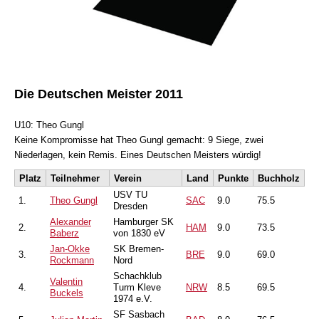
Die Deutschen Meister 2011
U10: Theo Gungl
Keine Kompromisse hat Theo Gungl gemacht: 9 Siege, zwei
Niederlagen, kein Remis. Eines Deutschen Meisters würdig!
Platz
Teilnehmer
Verein
Land
Punkte
Buchholz
USV TU
1.
Theo Gungl
SAC
9.0
75.5
Dresden
Alexander
Hamburger SK
2.
HAM
9.0
73.5
Baberz
von 1830 eV
Jan-Okke
SK Bremen-
3.
BRE
9.0
69.0
Rockmann
Nord
Schachklub
Valentin
4.
Turm Kleve
NRW
8.5
69.5
Buckels
1974 e.V.
SF Sasbach