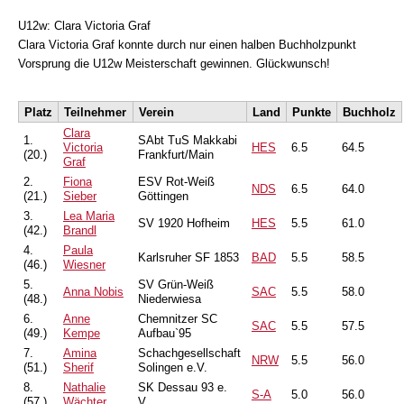
U12w: Clara Victoria Graf
Clara Victoria Graf konnte durch nur einen halben Buchholzpunkt
Vorsprung die U12w Meisterschaft gewinnen. Glückwunsch!
Platz
Teilnehmer
Verein
Land
Punkte
Buchholz
Clara
1.
SAbt TuS Makkabi
Victoria
HES
6.5
64.5
(20.)
Frankfurt/Main
Graf
2.
Fiona
ESV Rot-Weiß
NDS
6.5
64.0
(21.)
Sieber
Göttingen
3.
Lea Maria
SV 1920 Hofheim
HES
5.5
61.0
(42.)
Brandl
4.
Paula
Karlsruher SF 1853
BAD
5.5
58.5
(46.)
Wiesner
5.
SV Grün-Weiß
Anna Nobis
SAC
5.5
58.0
(48.)
Niederwiesa
6.
Anne
Chemnitzer SC
SAC
5.5
57.5
(49.)
Kempe
Aufbau`95
7.
Amina
Schachgesellschaft
NRW
5.5
56.0
(51.)
Sherif
Solingen e.V.
8.
Nathalie
SK Dessau 93 e.
S-A
5.0
56.0
(57.)
Wächter
V.