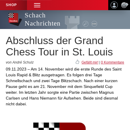
SHOP
TOGGLE
NAVIGATION
Schach
Nachrichten
Abschluss der Grand
Chess Tour in St. Louis
von André Schulz
Gefällt mir!
|
0 Kommentare
09.11.2023 – Am 14. November wird die erste Runde des Saint
Louis Rapid & Blitz ausgetragen. Es folgen drei Tage
Schnellschach und zwei Tage Blitzschach. Nach einer kurzen
Pause geht es am 21. November mit dem Sinquefield Cup
weiter. Im letzten Jahr sorgte eine Partie zwischen Magnus
Carlsen und Hans Niemann für Aufsehen. Beide sind diesmal
nicht dabei.