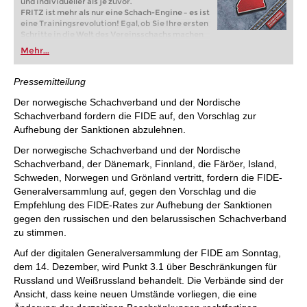
und individueller als je zuvor.
FRITZ ist mehr als nur eine Schach-Engine – es ist
eine Trainingsrevolution! Egal, ob Sie Ihre ersten
Schritte in die Welt des Vereinsschachs machen
oder bereits auf Turnierniveau spielen: Mit
Mehr...
FRITZ trainieren Sie effizienter, intelligenter und
individueller als je zuvor.
Pressemitteilung
Der norwegische Schachverband und der Nordische
Schachverband fordern die FIDE auf, den Vorschlag zur
Aufhebung der Sanktionen abzulehnen.
Der norwegische Schachverband und der Nordische
Schachverband, der Dänemark, Finnland, die Färöer, Island,
Schweden, Norwegen und Grönland vertritt, fordern die FIDE-
Generalversammlung auf, gegen den Vorschlag und die
Empfehlung des FIDE-Rates zur Aufhebung der Sanktionen
gegen den russischen und den belarussischen Schachverband
zu stimmen.
Auf der digitalen Generalversammlung der FIDE am Sonntag,
dem 14. Dezember, wird Punkt 3.1 über Beschränkungen für
Russland und Weißrussland behandelt. Die Verbände sind der
Ansicht, dass keine neuen Umstände vorliegen, die eine