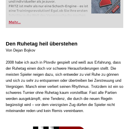
und individueller als je zuvor.
FRITZ ist mehr als nur eine Schach-Engine – es ist
eine Trainingsrevolution! Egal, ob Sie Ihre ersten
Schritte in die Welt des Vereinsschachs machen
oder bereits auf Turnierniveau spielen: Mit
Mehr...
FRITZ trainieren Sie effizienter, intelligenter und
individueller als je zuvor.
Den Ruhetag heil überstehen
Von Dejan Bojkov
2008 habe ich auch in Plovdiv gespielt und weiß aus Erfahrung, dass
der Ruhetag einen doch vor schwere Herausforderungen stellt. Die
meisten Spieler neigen dazu, sich entweder zu viel Ruhe zu gönnen
und sich zu sehr zu entspannen oder übertreiben bei Zerstreuung und
Vergnügen. Manch einer verliert seinen Rhythmus. Trotzdem ist ein so
schweres Turnier ohne Ruhetag kaum vorstellbar. Fast alle Partien
werden ausgekämpft, eine Tendenz, die durch die neuen Regeln
begünstigt wird – vor dem vierzigsten Zug dürfen die Spieler nicht
miteinander reden und kein Remis vereinbaren.