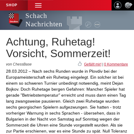
SHOP
TOGGLE
NAVIGATION
Schach
Nachrichten
Achtung, Ruhetag!
Vorsicht, Sommerzeit!
von ChessBase
Gefällt mir!
|
0 Kommentare
28.03.2012 – Nach sechs Runden wurde in Plovdiv bei der
Europameisterschaft ein Ruhetag eingelegt. Ein solcher ist bei
einem so schweren Turnier unbedingt notwendig, meint Dejan
Bojkov. Doch Ruhetage bergen Gefahren: Mancher Spieler hat
gerade "Betriebstemperatur" erreicht und muss dann einen Tag
lang zwangsweise pausieren. Gleich zwei Ruhetage wurden
sechs georgischen Spielern aufgezwungen. Sie hatten - trotz
vorheriger Warnung in sechs Sprachen - übersehen, dass in
Bulgarien in der Nacht von Samstag auf Sonntag wegen der
Sommerzeit die Uhren eine Stunde vorgestellt wurden. Als sie
zur Partie erschienen, war es eine Stunde zu spät. Null Toleranz