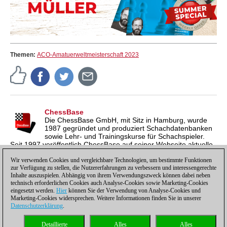
Themen:
ACO-Amatuerweltmeisterschaft 2023
ChessBase
Die ChessBase GmbH, mit Sitz in Hamburg, wurde
1987 gegründet und produziert Schachdatenbanken
sowie Lehr- und Trainingskurse für Schachspieler.
Seit 1997 veröffentlich ChessBase auf seiner Webseite aktuelle
Nachrichten aus der Schachwelt. ChessBase News erscheint
inzwischen in vier Sprachen und gilt weltweit als wichtigste
Wir verwenden Cookies und vergleichbare Technologien, um bestimmte Funktionen
zur Verfügung zu stellen, die Nutzererfahrungen zu verbessern und interessengerechte
Schachnachrichtenseite.
Inhalte auszuspielen. Abhängig von ihrem Verwendungszweck können dabei neben
technisch erforderlichen Cookies auch Analyse-Cookies sowie Marketing-Cookies
eingesetzt werden.
Hier
können Sie der Verwendung von Analyse-Cookies und
Marketing-Cookies widersprechen. Weitere Informationen finden Sie in unserer
Datenschutzerklärung
.
Datenschutzhinweis
|
Impressum
|
Kontakt
|
Cookies Management
|
Lizenzen
|
Detaillierte
Alles
Alles