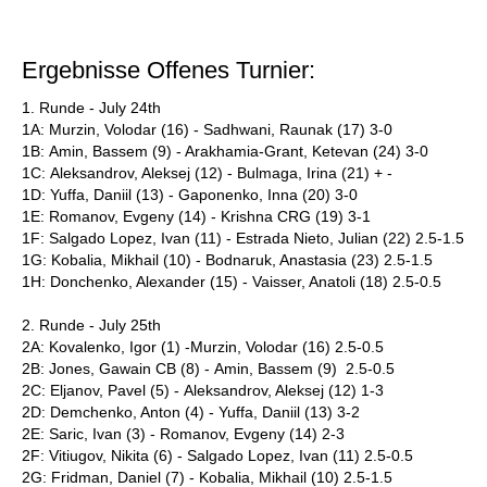
individueller als je zuvor.
Ergebnisse Offenes Turnier:
1. Runde - July 24th
1A: Murzin, Volodar (16) - Sadhwani, Raunak (17) 3-0
1B: Amin, Bassem (9) - Arakhamia-Grant, Ketevan (24) 3-0
1C: Aleksandrov, Aleksej (12) - Bulmaga, Irina (21) + -
1D: Yuffa, Daniil (13) - Gaponenko, Inna (20) 3-0
1E: Romanov, Evgeny (14) - Krishna CRG (19) 3-1
1F: Salgado Lopez, Ivan (11) - Estrada Nieto, Julian (22) 2.5-1.5
1G: Kobalia, Mikhail (10) - Bodnaruk, Anastasia (23) 2.5-1.5
1H: Donchenko, Alexander (15) - Vaisser, Anatoli (18) 2.5-0.5
2. Runde - July 25th
2A: Kovalenko, Igor (1) -Murzin, Volodar (16) 2.5-0.5
2B: Jones, Gawain CB (8) - Amin, Bassem (9) 2.5-0.5
2C: Eljanov, Pavel (5) - Aleksandrov, Aleksej (12) 1-3
2D: Demchenko, Anton (4) - Yuffa, Daniil (13) 3-2
2E: Saric, Ivan (3) - Romanov, Evgeny (14) 2-3
2F: Vitiugov, Nikita (6) - Salgado Lopez, Ivan (11) 2.5-0.5
2G: Fridman, Daniel (7) - Kobalia, Mikhail (10) 2.5-1.5