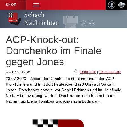
SHOP
TOGGLE
NAVIGATION
Schach
Nachrichten
ACP-Knock-out:
Donchenko im Finale
gegen Jones
von ChessBase
Gefällt mir!
|
0 Kommentare
28.07.2020 – Alexander Donchenko steht im Finale des ACP-
K.o.-Turniers und trifft dort heute Abend (20 Uhr) auf Gawain
Jones. Donchenko hatte zuvor Daniel Fridman und im Halbfinale
Nikita Vitiugov rausgeworfen. Das Frauenfinale bestreiten am
Nachmittag Elena Tomilova und Anastasia Bodnaruk.