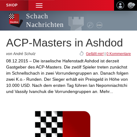
SHOP
TOGGLE
NAVIGATION
Schach
Nachrichten
ACP-Masters in Ashdod
von André Schulz
Gefällt mir!
|
0 Kommentare
08.12.2015 – Die israelische Hafenstadt Ashdod ist derzeit
Gastgeber des ACP-Masters. Die zwölf Spieler treten zunächst
im Schnellschach in zwei Vorrundengruppen an. Danach folgen
zwei K.o.- Runden. Der Sieger erhält ein Preisgeld in Höhe von
10.000 USD. Nach dem ersten Tag führen Ian Nepomniachtchi
und Vassily Ivanchuk die Vorrundengruppen an. Mehr...