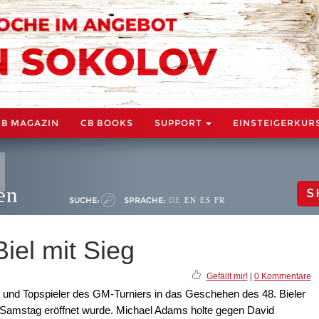
CB MAGAZIN
CB BOOKS
SUPPORT
EINSTEIGERKUR
en
S
SUCHE:
SPRACHE:
DE
EN
ES
FR
Biel mit Sieg
Gefällt mir!
|
0 Kommentare
r und Topspieler des GM-Turniers in das Geschehen des 48. Bieler
am Samstag eröffnet wurde. Michael Adams holte gegen David