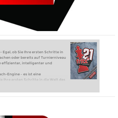
 Egal, ob Sie Ihre ersten Schritte in
achen oder bereits auf Turnierniveau
 effizienter, intelligenter und
ach-Engine – es ist eine
e Ihre ersten Schritte in die Welt des
eits auf Turnierniveau spielen: Mit
 intelligenter und individueller als je