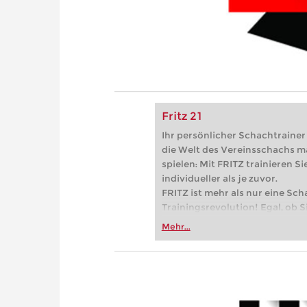
Fritz 21
Ihr persönlicher Schachtrainer -
die Welt des Vereinsschachs m
spielen: Mit FRITZ trainieren Sie
individueller als je zuvor.
FRITZ ist mehr als nur eine Sch
Trainingsrevolution! Egal, ob Si
Vereinsschachs machen oder ber
Mehr...
FRITZ trainieren Sie effizienter,
zuvor.