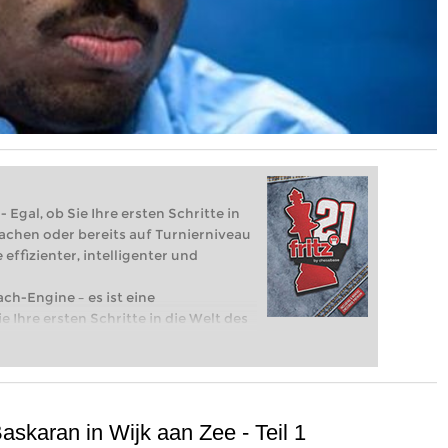
 Egal, ob Sie Ihre ersten Schritte in
achen oder bereits auf Turnierniveau
 effizienter, intelligenter und
ach-Engine – es ist eine
e Ihre ersten Schritte in die Welt des
eits auf Turnierniveau spielen: Mit
 intelligenter und individueller als je
Baskaran in Wijk aan Zee - Teil 1