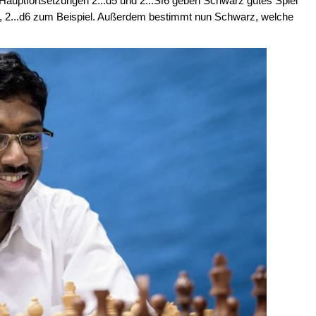
 Hauptfortsetzungen 2...d5 und 2...Sf6 geben Schwarz gutes Spiel
, 2...d6 zum Beispiel. Außerdem bestimmt nun Schwarz, welche