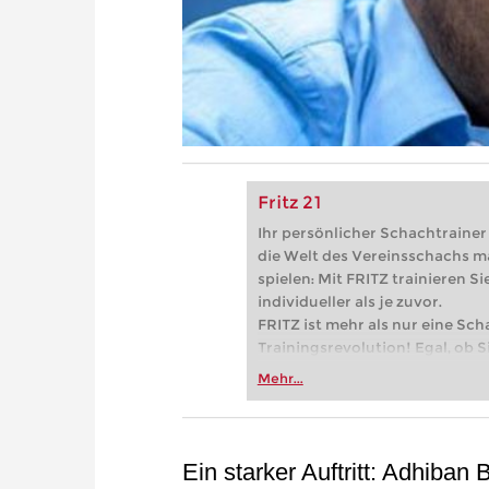
Fritz 21
Ihr persönlicher Schachtrainer -
die Welt des Vereinsschachs m
spielen: Mit FRITZ trainieren Sie
individueller als je zuvor.
FRITZ ist mehr als nur eine Sch
Trainingsrevolution! Egal, ob Si
Vereinsschachs machen oder ber
Mehr...
FRITZ trainieren Sie effizienter,
zuvor.
Ein starker Auftritt: Adhiban 