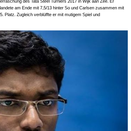
rraschung des Tata Steel Turniers 2017 in Wijk aan Zee. Er
r landete am Ende mit 7,5/13 hinter So und Carlsen zusammen mit
5. Platz. Zugleich verblüffte er mit mutigem Spiel und