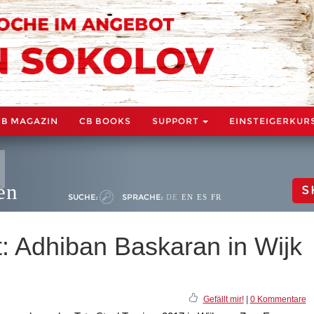
CB MAGAZIN
CB BOOKS
SUPPORT
EINSTEIGERKUR
en
S
SUCHE:
SPRACHE:
DE
EN
ES
FR
tt: Adhiban Baskaran in Wijk
Gefällt mir!
|
0 Kommentare