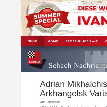
HOME
ERÖFFNUNGEN A-Z
SHOP
Schach Nachricht
Adrian Mikhalchi
Arkhangelsk Varia
von ChessBase