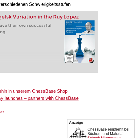
 verschiedenen Schwierigkeitsstufen
elsk Variation in the Ruy Lopez
ave their own successful
ing.
chishin in unserem ChessBase Shop
 launches – partners with ChessBase
pez
Anzeige
ChessBase empfiehlt bei
Büchern und Material