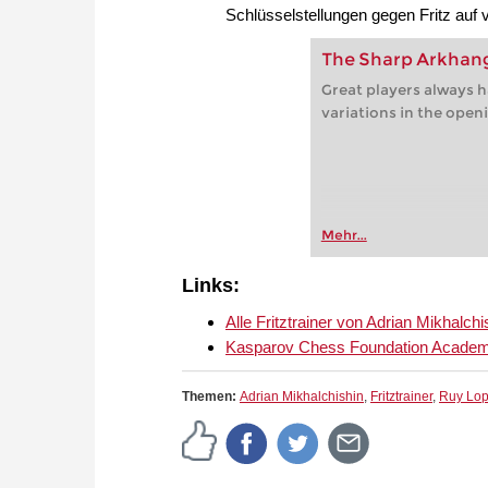
Schlüsselstellungen gegen Fritz auf
The Sharp Arkhang
Great players always h
variations in the open
Mehr...
Links:
Alle Fritztrainer von Adrian Mikhal
Kasparov Chess Foundation Academy
Themen:
Adrian Mikhalchishin
,
Fritztrainer
,
Ruy Lo