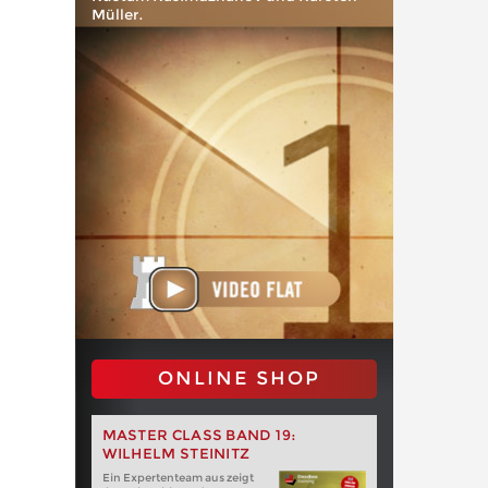
Müller.
ONLINE SHOP
MASTER CLASS BAND 19:
WILHELM STEINITZ
Ein Expertenteam aus zeigt