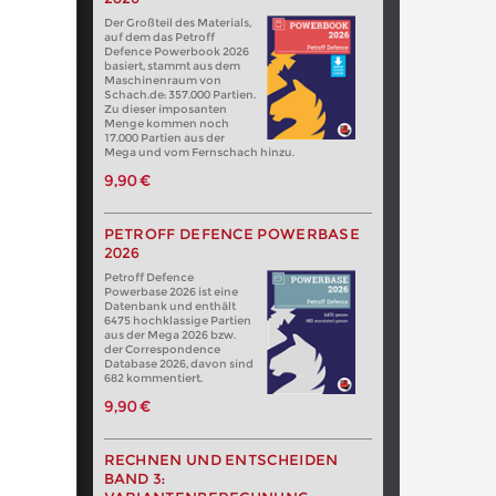
Der Großteil des Materials,
auf dem das Petroff
Defence Powerbook 2026
basiert, stammt aus dem
Maschinenraum von
Schach.de: 357.000 Partien.
Zu dieser imposanten
Menge kommen noch
17.000 Partien aus der
Mega und vom Fernschach hinzu.
9,90 €
PETROFF DEFENCE POWERBASE
2026
Petroff Defence
Powerbase 2026 ist eine
Datenbank und enthält
6475 hochklassige Partien
aus der Mega 2026 bzw.
der Correspondence
Database 2026, davon sind
682 kommentiert.
9,90 €
RECHNEN UND ENTSCHEIDEN
BAND 3: