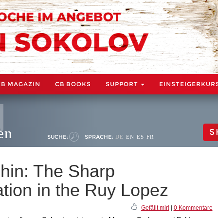
CB MAGAZIN
CB BOOKS
SUPPORT
EINSTEIGERKUR
en
S
SUCHE:
SPRACHE:
DE
EN
ES
FR
shin: The Sharp
tion in the Ruy Lopez
Gefällt mir!
|
0 Kommentare