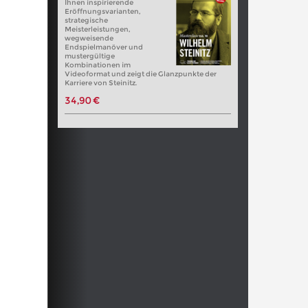
Ihnen inspirierende
Eröffnungsvarianten,
strategische
Meisterleistungen,
wegweisende
Endspielmanöver und
mustergültige
Kombinationen im
Videoformat und zeigt die Glanzpunkte der
Karriere von Steinitz.
34,90 €