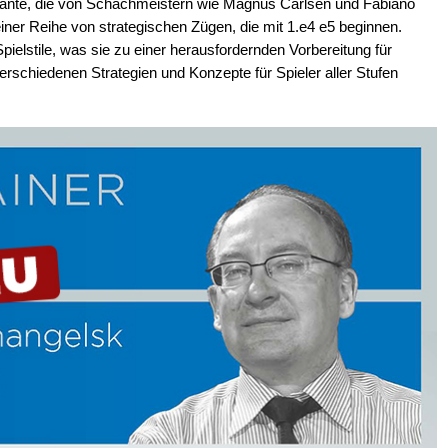
iante, die von Schachmeistern wie Magnus Carlsen und Fabiano
einer Reihe von strategischen Zügen, die mit 1.e4 e5 beginnen.
Spielstile, was sie zu einer herausfordernden Vorbereitung für
erschiedenen Strategien und Konzepte für Spieler aller Stufen