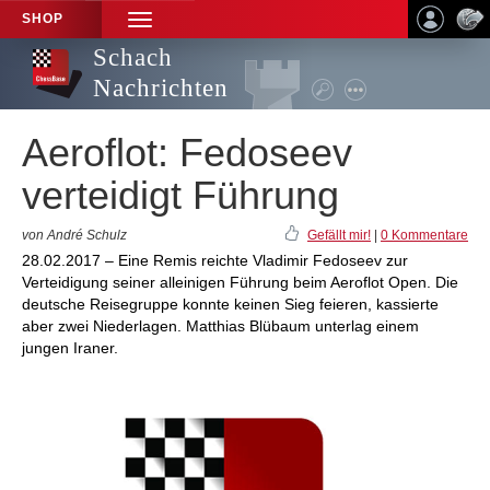
SHOP
TOGGLE
NAVIGATION
Schach
Nachrichten
Aeroflot: Fedoseev
verteidigt Führung
von André Schulz
Gefällt mir!
|
0 Kommentare
28.02.2017 – Eine Remis reichte Vladimir Fedoseev zur
Verteidigung seiner alleinigen Führung beim Aeroflot Open. Die
deutsche Reisegruppe konnte keinen Sieg feieren, kassierte
aber zwei Niederlagen. Matthias Blübaum unterlag einem
jungen Iraner.