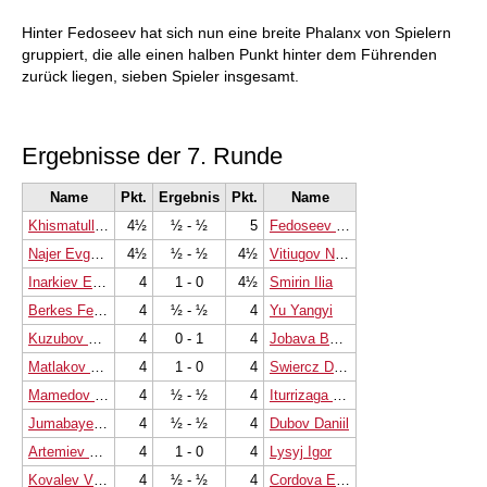
Hinter Fedoseev hat sich nun eine breite Phalanx von Spielern
gruppiert, die alle einen halben Punkt hinter dem Führenden
zurück liegen, sieben Spieler insgesamt.
Ergebnisse der 7. Runde
Name
Pkt.
Ergebnis
Pkt.
Name
Khismatullin Denis
4½
½ - ½
5
Fedoseev Vladimir
Najer Evgeniy
4½
½ - ½
4½
Vitiugov Nikita
Inarkiev Ernesto
4
1 - 0
4½
Smirin Ilia
Berkes Ferenc
4
½ - ½
4
Yu Yangyi
Kuzubov Yuriy
4
0 - 1
4
Jobava Baadur
Matlakov Maxim
4
1 - 0
4
Swiercz Dariusz
Mamedov Rauf
4
½ - ½
4
Iturrizaga Bonelli Eduardo
Jumabayev Rinat
4
½ - ½
4
Dubov Daniil
Artemiev Vladislav
4
1 - 0
4
Lysyj Igor
Kovalev Vladislav
4
½ - ½
4
Cordova Emilio