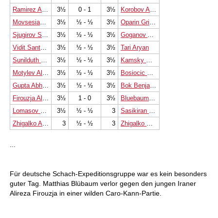
Ramirez Alejandro
3½
0 - 1
3½
Korobov Anton
Movsesian Sergei
3½
½ - ½
3½
Oparin Grigoriy
Sjugirov Sanan
3½
½ - ½
3½
Goganov Aleksey
Vidit Santosh Gujrathi
3½
½ - ½
3½
Tari Aryan
Sunilduth Lyna Narayanan
3½
½ - ½
3½
Kamsky Gata
Motylev Alexander
3½
½ - ½
3½
Bosiocic Marin
Gupta Abhijeet
3½
½ - ½
3½
Bok Benjamin
Firouzja Alireza
3½
1 - 0
3½
Bluebaum Matthias
Lomasov Semen
3½
½ - ½
3
Sasikiran Krishnan
Zhigalko Andrey
3
½ - ½
3
Zhigalko Sergei
...
Für deutsche Schach-Expeditionsgruppe war es kein besonders
guter Tag. Matthias Blübaum verlor gegen den jungen Iraner
Alireza Firouzja in einer wilden Caro-Kann-Partie.