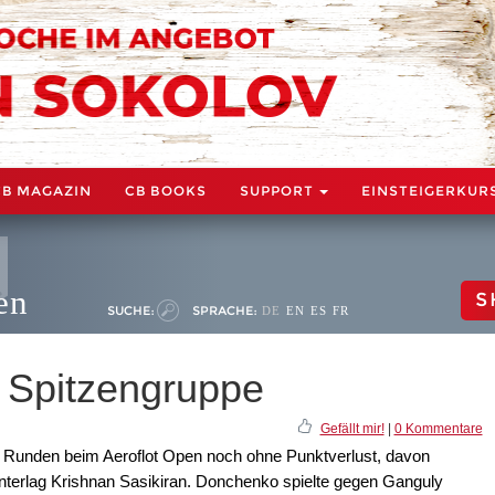
CB MAGAZIN
CB BOOKS
SUPPORT
EINSTEIGERKUR
en
S
SUCHE:
SPRACHE:
DE
EN
ES
FR
e Spitzengruppe
Gefällt mir!
|
0 Kommentare
i Runden beim Aeroflot Open noch ohne Punktverlust, davon
terlag Krishnan Sasikiran. Donchenko spielte gegen Ganguly