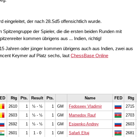
 eingeleitet, der nach 28.Sd5 offensichtlich wurde.
 Spitzengruppe der Spieler, die die ersten beiden Runden mit
tzenreiter kommen übrigens aus ... Indien, richtig!
15 Jahren oder jünger kommen übrigens auch aus Indien, zwei aus
Vincent Keymer auf Platz sechs, laut
ChessBase Online
ED
Rtg
Pts.
Result
Pts.
Name
FED
Rtg
2610
1
½ - ½
1
GM
Fedoseev Vladimir
2715
2603
1
½ - ½
1
GM
Mamedov Rauf
2703
2692
1
½ - ½
1
GM
Esipenko Andrey
2603
2601
1
1 - 0
1
GM
Safarli Eltaj
2681