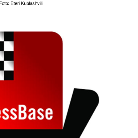
oto: Eteri Kublashvili