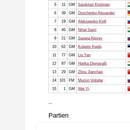
5
11
GM
Sasikiran Krishnan
6
39
GM
Donchenko Alexander
7
19
GM
Alekseenko Kirill
8
45
GM
Nihal Sarin
9
21
GM
Sarana Alexey
10
62
GM
Kulaots Kaido
11
77
GM
Liu Yan
12
87
GM
Harika Dronavalli
13
29
GM
Zhou Jianchao
14
101
FM
Murzin Volodar
15
1
GM
Wei Yi
...
Partien