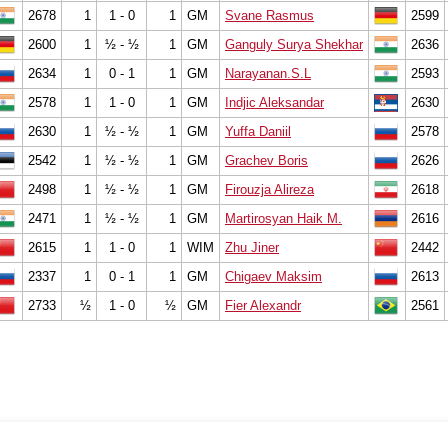
2678
1
1 - 0
1
GM
Svane Rasmus
2599
2600
1
½ - ½
1
GM
Ganguly Surya Shekhar
2636
2634
1
0 - 1
1
GM
Narayanan.S.L
2593
2578
1
1 - 0
1
GM
Indjic Aleksandar
2630
2630
1
½ - ½
1
GM
Yuffa Daniil
2578
2542
1
½ - ½
1
GM
Grachev Boris
2626
2498
1
½ - ½
1
GM
Firouzja Alireza
2618
2471
1
½ - ½
1
GM
Martirosyan Haik M.
2616
2615
1
1 - 0
1
WIM
Zhu Jiner
2442
2337
1
0 - 1
1
GM
Chigaev Maksim
2613
2733
½
1 - 0
½
GM
Fier Alexandr
2561