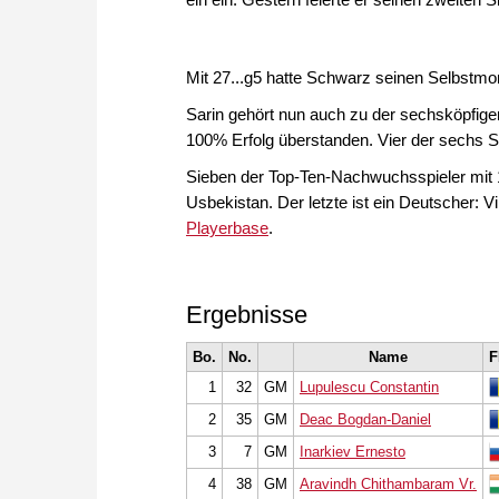
Mit 27...g5 hatte Schwarz seinen Selbstmord
Sarin gehört nun auch zu der sechsköpfigen
100% Erfolg überstanden. Vier der sechs Spi
Sieben der Top-Ten-Nachwuchsspieler mit 
Usbekistan. Der letzte ist ein Deutscher: 
Playerbase
.
Ergebnisse
Bo.
No.
Name
F
1
32
GM
Lupulescu Constantin
2
35
GM
Deac Bogdan-Daniel
3
7
GM
Inarkiev Ernesto
4
38
GM
Aravindh Chithambaram Vr.