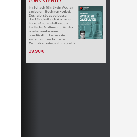
CONSISTENTLY
Im Schach führt kein Weg an
sauberem Rechnen vorbei.
Deshalb ist das verbessern
der Fähigkeit sich Varianten
im Kopf vorzustellen oder
taktische Motive und Muster
wiederzuerkennen
unerlässlich. Lernen sie
zudem ortgeschrittene
Techniken wie das hin- und h
39,90 €