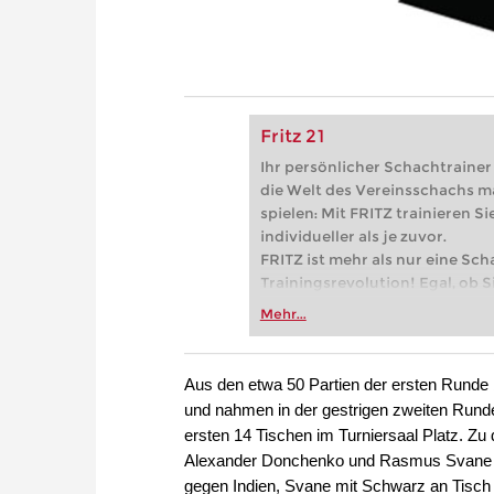
Fritz 21
Ihr persönlicher Schachtrainer -
die Welt des Vereinsschachs m
spielen: Mit FRITZ trainieren Sie
individueller als je zuvor.
FRITZ ist mehr als nur eine Sch
Trainingsrevolution! Egal, ob Si
Vereinsschachs machen oder ber
Mehr...
FRITZ trainieren Sie effizienter,
zuvor.
Aus den etwa 50 Partien der ersten Runde b
und nahmen in der gestrigen zweiten Run
ersten 14 Tischen im Turniersaal Platz. Z
Alexander Donchenko und Rasmus Svane und
gegen Indien, Svane mit Schwarz an Tisch