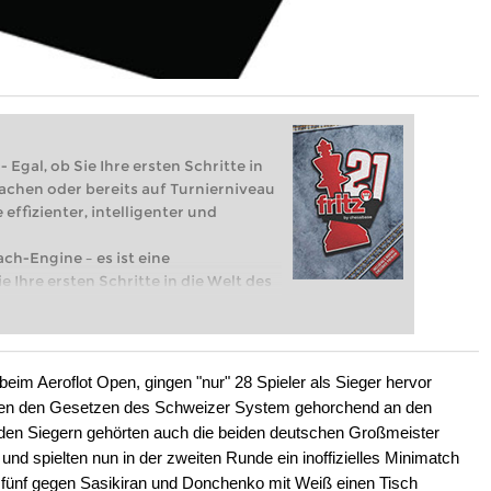
 Egal, ob Sie Ihre ersten Schritte in
achen oder bereits auf Turnierniveau
 effizienter, intelligenter und
ach-Engine – es ist eine
e Ihre ersten Schritte in die Welt des
eits auf Turnierniveau spielen: Mit
 intelligenter und individueller als je
eim Aeroflot Open, gingen "nur" 28 Spieler als Sieger hervor
den den Gesetzen des Schweizer System gehorchend an den
u den Siegern gehörten auch die beiden deutschen Großmeister
 spielten nun in der zweiten Runde ein inoffizielles Minimatch
 fünf gegen Sasikiran und Donchenko mit Weiß einen Tisch