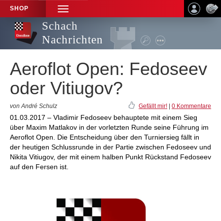
SHOP
TOGGLE
NAVIGATION
Schach
Nachrichten
Aeroflot Open: Fedoseev
oder Vitiugov?
von André Schulz
Gefällt mir!
|
0 Kommentare
01.03.2017 – Vladimir Fedoseev behauptete mit einem Sieg
über Maxim Matlakov in der vorletzten Runde seine Führung im
Aeroflot Open. Die Entscheidung über den Turniersieg fällt in
der heutigen Schlussrunde in der Partie zwischen Fedoseev und
Nikita Vitiugov, der mit einem halben Punkt Rückstand Fedoseev
auf den Fersen ist.