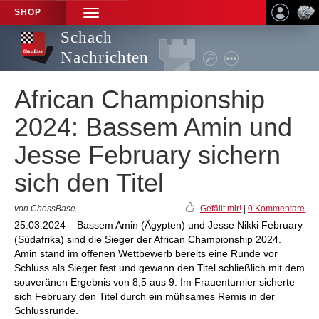
SHOP
TOGGLE
NAVIGATION
Schach
Nachrichten
African Championship
2024: Bassem Amin und
Jesse February sichern
sich den Titel
von ChessBase
Gefällt mir!
|
0 Kommentare
25.03.2024 – Bassem Amin (Ägypten) und Jesse Nikki February
(Südafrika) sind die Sieger der African Championship 2024.
Amin stand im offenen Wettbewerb bereits eine Runde vor
Schluss als Sieger fest und gewann den Titel schließlich mit dem
souveränen Ergebnis von 8,5 aus 9. Im Frauenturnier sicherte
sich February den Titel durch ein mühsames Remis in der
Schlussrunde.