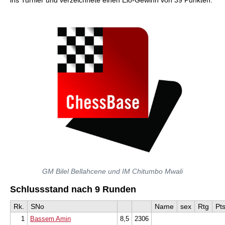
ins Turnier und verzeichnete einen Elo-Gewinn von 39 Punkten.
GM Bilel Bellahcene und IM Chitumbo Mwali
Schlussstand nach 9 Runden
Rk.
SNo
Name
sex
Rtg
Pts
1
Bassem Amin
8,5
2306