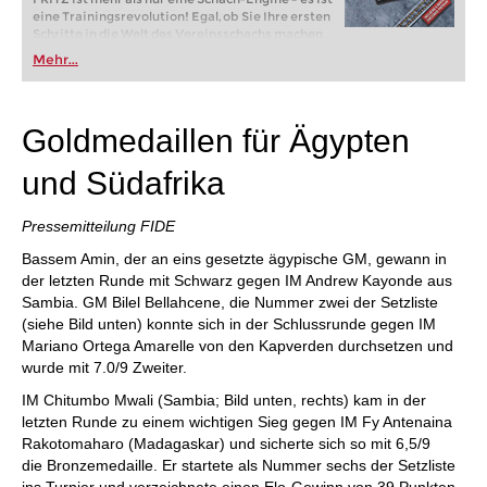
eine Trainingsrevolution! Egal, ob Sie Ihre ersten
Schritte in die Welt des Vereinsschachs machen
oder bereits auf Turnierniveau spielen: Mit
Mehr...
FRITZ trainieren Sie effizienter, intelligenter und
individueller als je zuvor.
Goldmedaillen für Ägypten
und Südafrika
Pressemitteilung FIDE
Bassem Amin, der an eins gesetzte ägypische GM, gewann in
der letzten Runde mit Schwarz gegen IM Andrew Kayonde aus
Sambia. GM Bilel Bellahcene, die Nummer zwei der Setzliste
(siehe Bild unten) konnte sich in der Schlussrunde gegen IM
Mariano Ortega Amarelle von den Kapverden durchsetzen und
wurde mit 7.0/9 Zweiter.
IM Chitumbo Mwali (Sambia; Bild unten, rechts) kam in der
letzten Runde zu einem wichtigen Sieg gegen IM Fy Antenaina
Rakotomaharo (Madagaskar) und sicherte sich so mit 6,5/9
die Bronzemedaille. Er startete als Nummer sechs der Setzliste