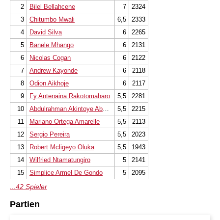
2
Bilel Bellahcene
7
2324
3
Chitumbo Mwali
6,5
2333
4
David Silva
6
2265
5
Banele Mhango
6
2131
6
Nicolas Cogan
6
2122
7
Andrew Kayonde
6
2118
8
Odion Aikhoje
6
2117
9
Fy Antenaina Rakotomaharo
5,5
2281
10
Abdulrahman Akintoye Abdulraheem
5,5
2215
11
Mariano Ortega Amarelle
5,5
2113
12
Sergio Pereira
5,5
2023
13
Robert Mcligeyo Oluka
5,5
1943
14
Wilfried Ntamatungiro
5
2141
15
Simplice Armel De Gondo
5
2095
...42 Spieler
Partien