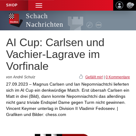
SHOP
TOGGLE
NAVIGATION
Schach
Nachrichten
AI Cup: Carlsen und
Vachier-Lagrave im
Vorfinale
von André Schulz
Gefällt mir!
|
0 Kommentare
27.09.2023 – Magnus Carlsen und Ian Nepomniachtchi lieferten
sich im AI Cup ein denkwürdige Match. Erst übersah Carlsen ein
Matt in drei (Bild), dann konnte Nepomniachtchi das allerdings
nicht ganz triviale Endspiel Dame gegen Turm nicht gewinnen.
Vincent Keymer unterlag in Division II Vladimir Fedoseev. |
Grafiken und Bilder: chess.com