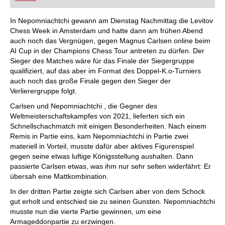
FRITZ trainieren Sie effizienter, intelligenter und
individueller als je zuvor.
In Nepomniachtchi gewann am Dienstag Nachmittag die Levitov
Chess Week in Amsterdam und hatte dann am frühen Abend
auch noch das Vergnügen, gegen Magnus Carlsen online beim
AI Cup in der Champions Chess Tour antreten zu dürfen. Der
Sieger des Matches wäre für das Finale der Siegergruppe
qualifiziert, auf das aber im Format des Doppel-K.o-Turniers
auch noch das große Finale gegen den Sieger der
Verlierergruppe folgt.
Carlsen und Nepomniachtchi , die Gegner des
Weltmeisterschaftskampfes von 2021, lieferten sich ein
Schnellschachmatch mit einigen Besonderheiten. Nach einem
Remis in Partie eins, kam Nepomniachtchi in Partie zwei
materiell in Vorteil, musste dafür aber aktives Figurenspiel
gegen seine etwas luftige Königsstellung aushalten. Dann
passierte Carlsen etwas, was ihm nur sehr selten widerfährt: Er
übersah eine Mattkombination.
In der dritten Partie zeigte sich Carlsen aber von dem Schock
gut erholt und entschied sie zu seinen Gunsten. Nepomniachtchi
musste nun die vierte Partie gewinnen, um eine
Armageddonpartie zu erzwingen.