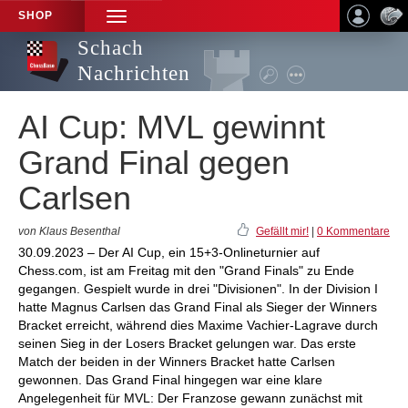
SHOP
TOGGLE
NAVIGATION
Schach
Nachrichten
AI Cup: MVL gewinnt
Grand Final gegen
Carlsen
von Klaus Besenthal
Gefällt mir!
|
0 Kommentare
30.09.2023 – Der AI Cup, ein 15+3-Onlineturnier auf
Chess.com, ist am Freitag mit den "Grand Finals" zu Ende
gegangen. Gespielt wurde in drei "Divisionen". In der Division I
hatte Magnus Carlsen das Grand Final als Sieger der Winners
Bracket erreicht, während dies Maxime Vachier-Lagrave durch
seinen Sieg in der Losers Bracket gelungen war. Das erste
Match der beiden in der Winners Bracket hatte Carlsen
gewonnen. Das Grand Final hingegen war eine klare
Angelegenheit für MVL: Der Franzose gewann zunächst mit