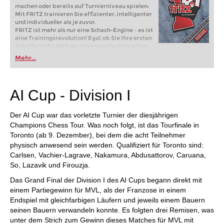
machen oder bereits auf Turnierniveau spielen:
Mit FRITZ trainieren Sie effizienter, intelligenter
und individueller als je zuvor.
FRITZ ist mehr als nur eine Schach-Engine – es ist
eine Trainingsrevolution! Egal, ob Sie Ihre ersten
Schritte in die Welt des Vereinsschachs machen
oder bereits auf Turnierniveau spielen: Mit
Mehr...
FRITZ trainieren Sie effizienter, intelligenter und
individueller als je zuvor.
AI Cup - Division I
Der AI Cup war das vorletzte Turnier der diesjährigen
Champions Chess Tour. Was noch folgt, ist das Tourfinale in
Toronto (ab 9. Dezember), bei dem die acht Teilnehmer
physisch anwesend sein werden. Qualifiziert für Toronto sind:
Carlsen, Vachier-Lagrave, Nakamura, Abdusattorov, Caruana,
So, Lazavik und Firouzja.
Das Grand Final der Division I des AI Cups begann direkt mit
einem Partiegewinn für MVL, als der Franzose in einem
Endspiel mit gleichfarbigen Läufern und jeweils einem Bauern
seinen Bauern verwandeln konnte. Es folgten drei Remisen, was
unter dem Strich zum Gewinn dieses Matches für MVL mit