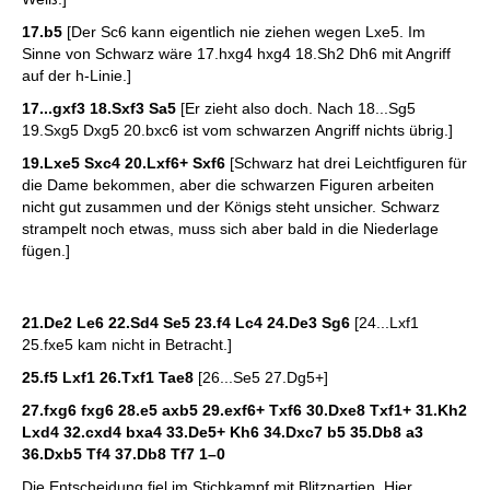
17.b5
[Der Sc6 kann eigentlich nie ziehen wegen Lxe5. Im
Sinne von Schwarz wäre 17.hxg4 hxg4 18.Sh2 Dh6 mit Angriff
auf der h-Linie.]
17...gxf3 18.Sxf3 Sa5
[Er zieht also doch. Nach 18...Sg5
19.Sxg5 Dxg5 20.bxc6 ist vom schwarzen Angriff nichts übrig.]
19.Lxe5 Sxc4 20.Lxf6+ Sxf6
[Schwarz hat drei Leichtfiguren für
die Dame bekommen, aber die schwarzen Figuren arbeiten
nicht gut zusammen und der Königs steht unsicher. Schwarz
strampelt noch etwas, muss sich aber bald in die Niederlage
fügen.]
21.De2 Le6 22.Sd4 Se5 23.f4 Lc4 24.De3 Sg6
[24...Lxf1
25.fxe5 kam nicht in Betracht.]
25.f5 Lxf1 26.Txf1 Tae8
[26...Se5 27.Dg5+]
27.fxg6 fxg6 28.e5 axb5 29.exf6+ Txf6 30.Dxe8 Txf1+ 31.Kh2
Lxd4 32.cxd4 bxa4 33.De5+ Kh6 34.Dxc7 b5 35.Db8 a3
36.Dxb5 Tf4 37.Db8 Tf7
1–0
Die Entscheidung fiel im Stichkampf mit Blitzpartien. Hier