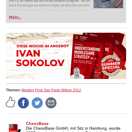
FRITZ ist mehr als nur eine Schach-Engine – es ist
eine Trainingsrevolution! Egal, ob Sie Ihre ersten
Schritte in die Welt des Vereinsschachs machen
oder bereits auf Turnierniveau spielen: Mit
Mehr...
FRITZ trainieren Sie effizienter, intelligenter und
individueller als je zuvor.
Themen:
Masters Final Sao Paulo Bilbao 2012
ChessBase
Die ChessBase GmbH, mit Sitz in Hamburg, wurde