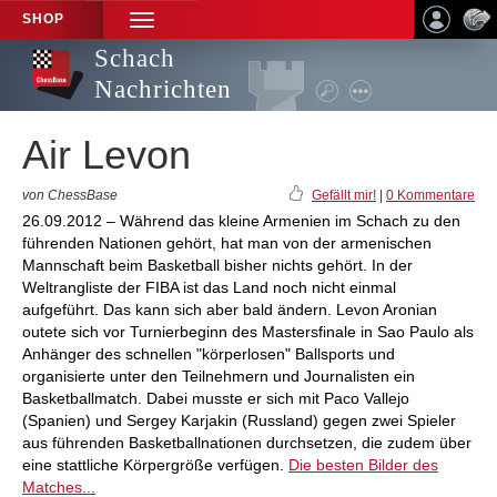
SHOP
TOGGLE
NAVIGATION
Schach
Nachrichten
Air Levon
von ChessBase
Gefällt mir!
|
0 Kommentare
26.09.2012 – Während das kleine Armenien im Schach zu den
führenden Nationen gehört, hat man von der armenischen
Mannschaft beim Basketball bisher nichts gehört. In der
Weltrangliste der FIBA ist das Land noch nicht einmal
aufgeführt. Das kann sich aber bald ändern. Levon Aronian
outete sich vor Turnierbeginn des Mastersfinale in Sao Paulo als
Anhänger des schnellen "körperlosen" Ballsports und
organisierte unter den Teilnehmern und Journalisten ein
Basketballmatch. Dabei musste er sich mit Paco Vallejo
(Spanien) und Sergey Karjakin (Russland) gegen zwei Spieler
aus führenden Basketballnationen durchsetzen, die zudem über
eine stattliche Körpergröße verfügen.
Die besten Bilder des
Matches...