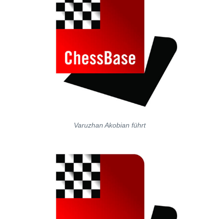
Varuzhan Akobian führt