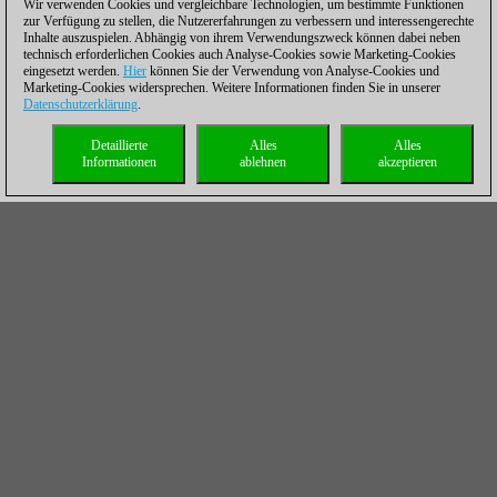
Wir verwenden Cookies und vergleichbare Technologien, um bestimmte Funktionen
zur Verfügung zu stellen, die Nutzererfahrungen zu verbessern und interessengerechte
Inhalte auszuspielen. Abhängig von ihrem Verwendungszweck können dabei neben
technisch erforderlichen Cookies auch Analyse-Cookies sowie Marketing-Cookies
eingesetzt werden.
Hier
können Sie der Verwendung von Analyse-Cookies und
Marketing-Cookies widersprechen. Weitere Informationen finden Sie in unserer
Datenschutzerklärung
.
Detaillierte
Alles
Alles
Informationen
ablehnen
akzeptieren