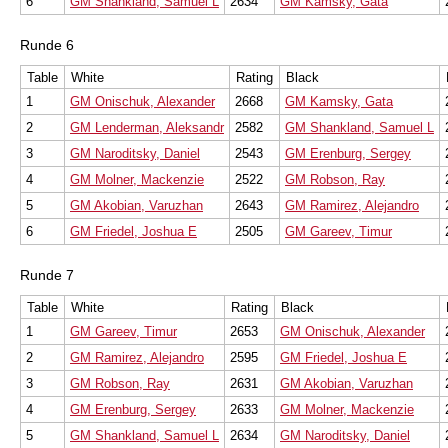
6
GM Shankland, Samuel L
2634
GM Kamsky, Gata
Runde 6
Table
White
Rating
Black
1
GM Onischuk, Alexander
2668
GM Kamsky, Gata
2
GM Lenderman, Aleksandr
2582
GM Shankland, Samuel L
3
GM Naroditsky, Daniel
2543
GM Erenburg, Sergey
4
GM Molner, Mackenzie
2522
GM Robson, Ray
5
GM Akobian, Varuzhan
2643
GM Ramirez, Alejandro
6
GM Friedel, Joshua E
2505
GM Gareev, Timur
Runde 7
Table
White
Rating
Black
1
GM Gareev, Timur
2653
GM Onischuk, Alexander
2
GM Ramirez, Alejandro
2595
GM Friedel, Joshua E
3
GM Robson, Ray
2631
GM Akobian, Varuzhan
4
GM Erenburg, Sergey
2633
GM Molner, Mackenzie
5
GM Shankland, Samuel L
2634
GM Naroditsky, Daniel