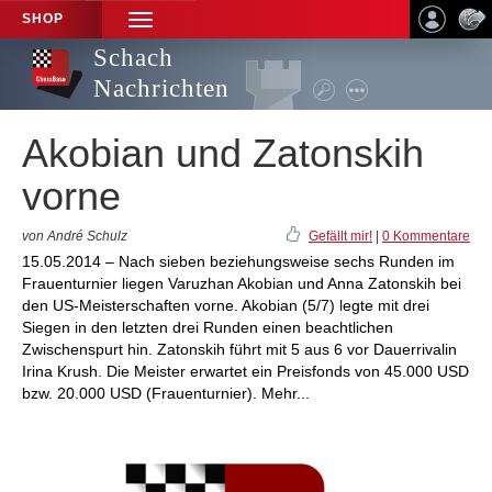
SHOP
TOGGLE
NAVIGATION
Schach
Nachrichten
Akobian und Zatonskih
vorne
von André Schulz
Gefällt mir!
|
0 Kommentare
15.05.2014 – Nach sieben beziehungsweise sechs Runden im
Frauenturnier liegen Varuzhan Akobian und Anna Zatonskih bei
den US-Meisterschaften vorne. Akobian (5/7) legte mit drei
Siegen in den letzten drei Runden einen beachtlichen
Zwischenspurt hin. Zatonskih führt mit 5 aus 6 vor Dauerrivalin
Irina Krush. Die Meister erwartet ein Preisfonds von 45.000 USD
bzw. 20.000 USD (Frauenturnier). Mehr...