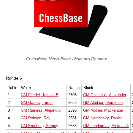
ChessBase News Editor Alejandro Ramirez
Runde 5
Table
White
Rating
Black
1
GM Friedel, Joshua E
2505
GM Onischuk, Alexander
2
GM Gareev, Timur
2653
GM Akobian, Varuzhan
3
GM Ramirez, Alejandro
2595
GM Molner, Mackenzie
4
GM Robson, Ray
2631
GM Naroditsky, Daniel
5
GM Erenburg, Sergey
2633
GM Lenderman, Aleksandr