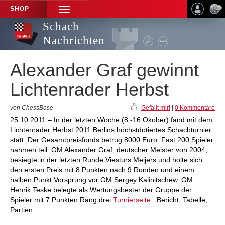
SHOP
TOGGLE
NAVIGATION
Schach
Nachrichten
Alexander Graf gewinnt
Lichtenrader Herbst
von ChessBase
Gefällt mir!
|
0 Kommentare
25.10.2011 – In der letzten Woche (8.-16.Okober) fand mit dem
Lichtenrader Herbst 2011 Berlins höchstdotiertes Schachturnier
statt. Der Gesamtpreisfonds betrug 8000 Euro. Fast 200 Spieler
nahmen teil. GM Alexander Graf, deutscher Meister von 2004,
besiegte in der letzten Runde Viesturs Meijers und holte sich
den ersten Preis mit 8 Punkten nach 9 Runden und einem
halben Punkt Vorsprung vor GM Sergey Kalinitschew. GM
Henrik Teske belegte als Wertungsbester der Gruppe der
Spieler mit 7 Punkten Rang drei.
Turnierseite...
Bericht, Tabelle,
Partien...