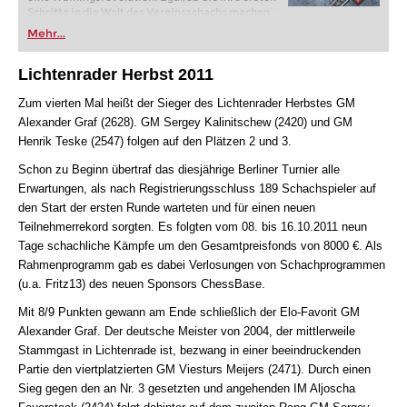
Schritte in die Welt des Vereinsschachs machen
oder bereits auf Turnierniveau spielen: Mit
Mehr...
FRITZ trainieren Sie effizienter, intelligenter und
individueller als je zuvor.
Lichtenrader Herbst 2011
Zum vierten Mal heißt der Sieger des Lichtenrader Herbstes GM
Alexander Graf (2628). GM Sergey Kalinitschew (2420) und GM
Henrik Teske (2547) folgen auf den Plätzen 2 und 3.
Schon zu Beginn übertraf das diesjährige Berliner Turnier alle
Erwartungen, als nach Registrierungsschluss 189 Schachspieler auf
den Start der ersten Runde warteten und für einen neuen
Teilnehmerrekord sorgten. Es folgten vom 08. bis 16.10.2011 neun
Tage schachliche Kämpfe um den Gesamtpreisfonds von 8000 €. Als
Rahmenprogramm gab es dabei Verlosungen von Schachprogrammen
(u.a. Fritz13) des neuen Sponsors ChessBase.
Mit 8/9 Punkten gewann am Ende schließlich der Elo-Favorit GM
Alexander Graf. Der deutsche Meister von 2004, der mittlerweile
Stammgast in Lichtenrade ist, bezwang in einer beeindruckenden
Partie den viertplatzierten GM Viesturs Meijers (2471). Durch einen
Sieg gegen den an Nr. 3 gesetzten und angehenden IM Aljoscha