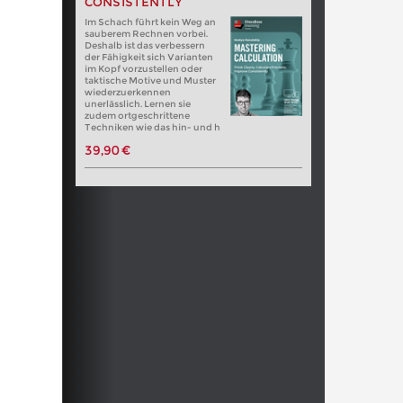
CONSISTENTLY
Im Schach führt kein Weg an
sauberem Rechnen vorbei.
Deshalb ist das verbessern
der Fähigkeit sich Varianten
im Kopf vorzustellen oder
taktische Motive und Muster
wiederzuerkennen
unerlässlich. Lernen sie
zudem ortgeschrittene
Techniken wie das hin- und h
39,90 €