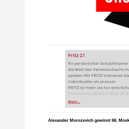
Fritz 21
Ihr persönlicher Schachtrainer -
die Welt des Vereinsschachs m
spielen: Mit FRITZ trainieren Sie
individueller als je zuvor.
FRITZ ist mehr als nur eine Sch
Trainingsrevolution! Egal, ob Si
Vereinsschachs machen oder ber
Mehr...
FRITZ trainieren Sie effizienter,
zuvor.
Alexander Morozevich gewinnt 66. Mosk