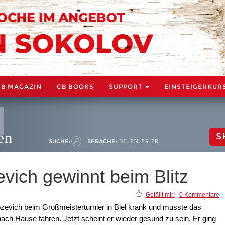
CB MAGAZIN
CB BOOKS
SUPPORT
EINSTEIGERKUR
en
S
SUCHE:
SPRACHE:
DE
EN
ES
FR
vich gewinnt beim Blitz
Gefällt mir!
|
0 Kommentare
zevich beim Großmeisterturnier in Biel krank und musste das
ch Hause fahren. Jetzt scheint er wieder gesund zu sein. Er ging