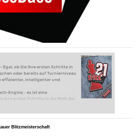
 Egal, ob Sie Ihre ersten Schritte in
achen oder bereits auf Turnierniveau
 effizienter, intelligenter und
ach-Engine – es ist eine
e Ihre ersten Schritte in die Welt des
eits auf Turnierniveau spielen: Mit
 intelligenter und individueller als je
auer Blitzmeisterschaft