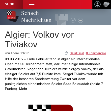
SHOP
TOGGLE
NAVIGATION
Schach
Nachrichten
Algier: Volkov vor
Tiviakov
von André Schulz
Gefällt mir!
|
0 Kommentare
09.03.2015 – Ende Februar fand in Algier ein internationales
Open mit 50 Teilnehmern statt, darunter einige Internationale
Großmeister. Sieger des Turniers wurde Sergey Volkov, der als
einziger Spieler auf 7,5 Punkte kam. Sergei Tiviakov wurde mit
Hilfe der besseren Sonderwertung Zweiter vor dem
punktgleichen einheimischen Spieler Saad Belouadah (beide 7
Punkte). Mehr...