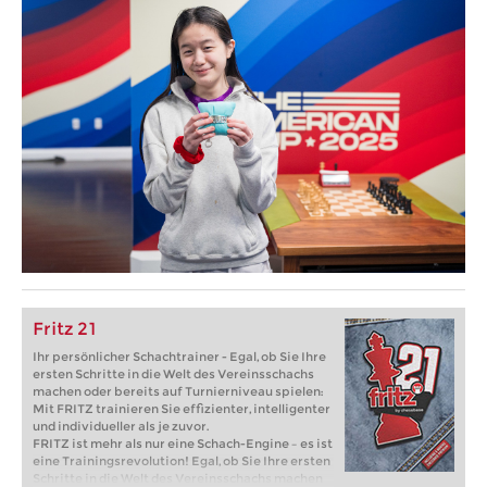
Fritz 21
Ihr persönlicher Schachtrainer - Egal, ob Sie Ihre
ersten Schritte in die Welt des Vereinsschachs
machen oder bereits auf Turnierniveau spielen:
Mit FRITZ trainieren Sie effizienter, intelligenter
und individueller als je zuvor.
FRITZ ist mehr als nur eine Schach-Engine – es ist
eine Trainingsrevolution! Egal, ob Sie Ihre ersten
Schritte in die Welt des Vereinsschachs machen