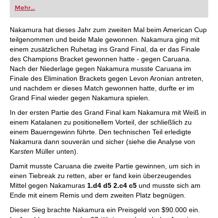
oder bereits auf Turnierniveau spielen: Mit
Mehr...
FRITZ trainieren Sie effizienter, intelligenter und
individueller als je zuvor.
Nakamura hat dieses Jahr zum zweiten Mal beim American Cup
teilgenommen und beide Male gewonnen. Nakamura ging mit
einem zusätzlichen Ruhetag ins Grand Final, da er das Finale
des Champions Bracket gewonnen hatte - gegen Caruana.
Nach der Niederlage gegen Nakamura musste Caruana im
Finale des Elimination Brackets gegen Levon Aronian antreten,
und nachdem er dieses Match gewonnen hatte, durfte er im
Grand Final wieder gegen Nakamura spielen.
In der ersten Partie des Grand Final kam Nakamura mit Weiß in
einem Katalanen zu positionellem Vorteil, der schließlich zu
einem Bauerngewinn führte. Den technischen Teil erledigte
Nakamura dann souverän und sicher (siehe die Analyse von
Kar
sten
Müller unten).
Damit musste Caruana die zweite Partie gewinnen, um sich in
einen Tiebreak zu retten, aber er fand kein überzeugendes
Mittel gegen Nakamuras
1.d4 d5 2.c4 c5
und musste sich am
Ende mit einem Remis und dem zweiten Platz begnügen.
Dieser Sieg brachte Nakamura ein Preisgeld von $90.000 ein.