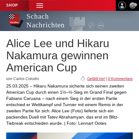
SHOP
TOGGLE
NAVIGATION
Schach
Nachrichten
Alice Lee und Hikaru
Nakamura gewinnen
American Cup
von Carlos Colodro
Gefällt mir!
|
0 Kommentare
25.03.2025 – Hikaru Nakamura sicherte sich seinen zweiten
American Cup durch einen 1½–½-Sieg im Grand Final gegen
Fabiano Caruana – nach einem Sieg in der ersten Partie
entschied er Wettkampf und Turnier mit einem Remis in der
zweiten Partie für sich. Alice Lee (Foto) lieferte sich ein
packendes Duell mit Tatev Abrahamyan, das erst im Blitz-
Tiebreak entschieden wurde. | Foto: Lennart Ootes