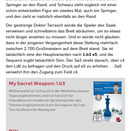
Springer an den Rand, und Schwarz zieht sogleich mit einer
schon entwickelten Figur ein zweites Mal, auch ein Springer,
und den zieht er natürlich ebenfalls an den Rand.
Der gestrenge Doktor Tarrasch würde die Spieler des Saals
verweisen und schnellstens das Brett abräumen, um so etwas
nicht länger ansehen zu müssen. Und er würde nicht glauben,
dass in der jüngeren Vergangenheit diese Stellung mehrfach
zwischen 2.700-Großmeistern auf dem Brett stand. Sie ist
tatsächlich eine der Hauptvarianten nach
1.b3 e5
, und die
Sequenz ergibt tatsächlich Sinn. Der Sa3 strebt danach, über c4
den Ld6 zu befragen und den Druck auf e5 zu erhöhen. …Sa5
verwehrt ihm den Zugang zum Feld c4.
My Secret Weapon: 1.b3
Mittlerweile ist 1.b3 auch in der Weltelite unserer
Tage angekommen, und nun hat sich für
ChessBase ein moderner Spitzenspieler des
Themas angenommen: kein Geringerer als Top-
Ten-Großmeister Wesley So!
Mehr...