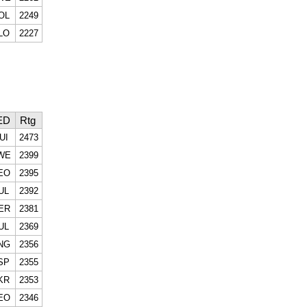
OL
2249
LO
2227
ED
Rtg
UI
2473
WE
2399
EO
2395
UL
2392
ER
2381
UL
2369
NG
2356
SP
2355
KR
2353
EO
2346