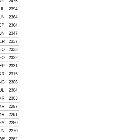
UI
2475
UL
2394
UN
2364
SP
2364
UN
2347
ER
2337
EO
2333
EO
2332
ER
2331
KR
2315
NG
2306
UL
2304
KR
2303
KR
2297
KR
2291
RA
2280
UN
2270
WE
2262