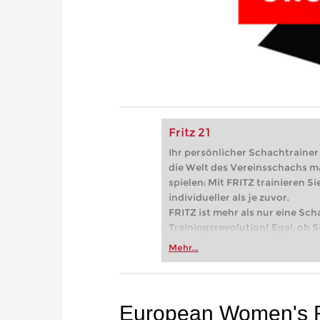
Fritz 21
Ihr persönlicher Schachtrainer -
die Welt des Vereinsschachs m
spielen: Mit FRITZ trainieren Sie
individueller als je zuvor.
FRITZ ist mehr als nur eine Sch
Trainingsrevolution! Egal, ob Si
Vereinsschachs machen oder ber
Mehr...
FRITZ trainieren Sie effizienter,
zuvor.
European Women's R