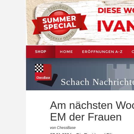
HOME
ERÖFFNUNGEN A-Z
SHOP
Schach Nachricht
Am nächsten Woch
EM der Frauen
von ChessBase