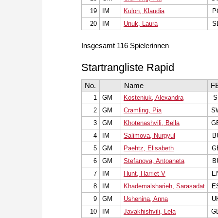
19
IM
Kulon, Klaudia
P
20
IM
Unuk, Laura
S
Insgesamt 116 Spielerinnen
Startrangliste Rapid
No.
Name
F
1
GM
Kosteniuk, Alexandra
S
2
GM
Cramling, Pia
S
3
GM
Khotenashvili, Bella
G
4
IM
Salimova, Nurgyul
B
5
GM
Paehtz, Elisabeth
G
6
GM
Stefanova, Antoaneta
B
7
IM
Hunt, Harriet V
E
8
IM
Khademalsharieh, Sarasadat
E
9
GM
Ushenina, Anna
U
10
IM
Javakhishvili, Lela
G