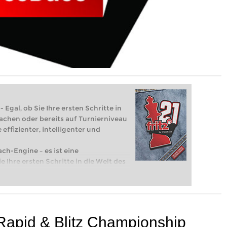
 Egal, ob Sie Ihre ersten Schritte in
achen oder bereits auf Turnierniveau
 effizienter, intelligenter und
ach-Engine – es ist eine
e Ihre ersten Schritte in die Welt des
eits auf Turnierniveau spielen: Mit
 intelligenter und individueller als je
apid & Blitz Championship