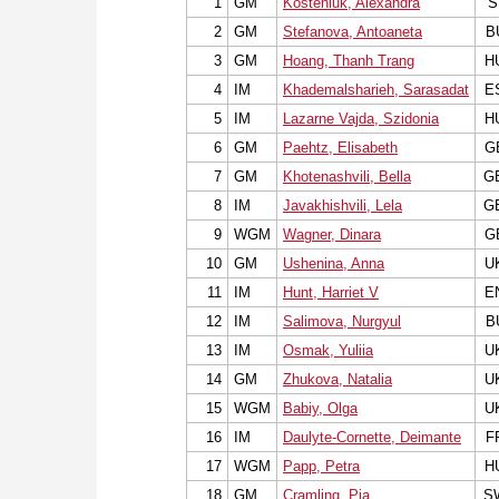
1
GM
Kosteniuk, Alexandra
S
2
GM
Stefanova, Antoaneta
B
3
GM
Hoang, Thanh Trang
H
4
IM
Khademalsharieh, Sarasadat
E
5
IM
Lazarne Vajda, Szidonia
H
6
GM
Paehtz, Elisabeth
G
7
GM
Khotenashvili, Bella
G
8
IM
Javakhishvili, Lela
G
9
WGM
Wagner, Dinara
G
10
GM
Ushenina, Anna
U
11
IM
Hunt, Harriet V
E
12
IM
Salimova, Nurgyul
B
13
IM
Osmak, Yuliia
U
14
GM
Zhukova, Natalia
U
15
WGM
Babiy, Olga
U
16
IM
Daulyte-Cornette, Deimante
F
17
WGM
Papp, Petra
H
18
GM
Cramling, Pia
S