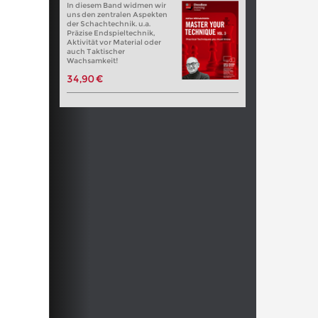
In diesem Band widmen wir
uns den zentralen Aspekten
der Schachtechnik. u.a.
Präzise Endspieltechnik,
Aktivität vor Material oder
auch Taktischer
Wachsamkeit!
34,90 €