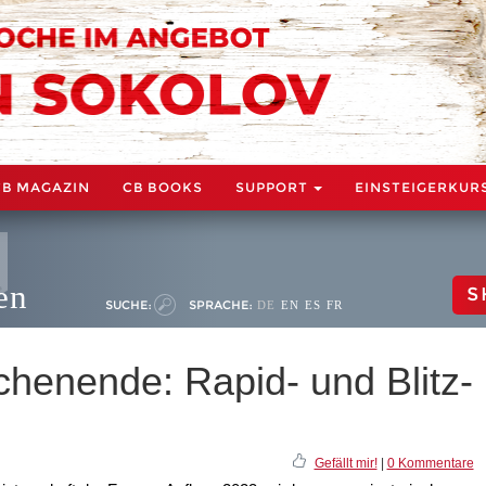
CB MAGAZIN
CB BOOKS
SUPPORT
EINSTEIGERKUR
en
S
SUCHE:
SPRACHE:
DE
EN
ES
FR
enende: Rapid- und Blitz-
Gefällt mir!
|
0 Kommentare