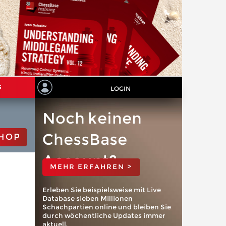
S
LOGIN
Noch keinen
ChessBase
HOP
Account?
MEHR ERFAHREN >
Erleben Sie beispielsweise mit Live
Database sieben Millionen
Schachpartien online und bleiben Sie
durch wöchentliche Updates immer
aktuell.