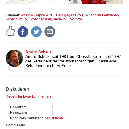
Themen:
Anatoly Karpov
,
ARD
,
Klein gegen Groß
,
Schach im Fernsehen
,
Schach im TV
,
Schachspieler
,
Stern-TV
,
TV-Show
André Schulz
André Schulz, seit 1991 bei ChessBase, ist seit 1997
der Redakteur der deutschsprachigen ChessBase
Schachnachrichten-Seite.
Diskutieren
Regeln für Leserkommentare
Benutzer
Kennwort
Noch kein Benutzer?
Registrieren
Kommentar