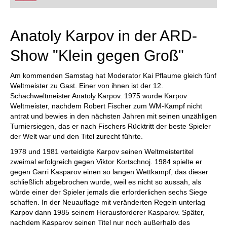
FRITZ trainieren Sie effizienter, intelligenter und
individueller als je zuvor.
Anatoly Karpov in der ARD-
Show "Klein gegen Groß"
Am kommenden Samstag hat Moderator Kai Pflaume gleich fünf
Weltmeister zu Gast. Einer von ihnen ist der 12.
Schachweltmeister Anatoly Karpov. 1975 wurde Karpov
Weltmeister, nachdem Robert Fischer zum WM-Kampf nicht
antrat und bewies in den nächsten Jahren mit seinen unzähligen
Turniersiegen, das er nach Fischers Rücktritt der beste Spieler
der Welt war und den Titel zurecht führte.
1978 und 1981 verteidigte Karpov seinen Weltmeistertitel
zweimal erfolgreich gegen Viktor Kortschnoj. 1984 spielte er
gegen Garri Kasparov einen so langen Wettkampf, das dieser
schließlich abgebrochen wurde, weil es nicht so aussah, als
würde einer der Spieler jemals die erforderlichen sechs Siege
schaffen. In der Neuauflage mit veränderten Regeln unterlag
Karpov dann 1985 seinem Herausforderer Kasparov. Später,
nachdem Kasparov seinen Titel nur noch außerhalb des