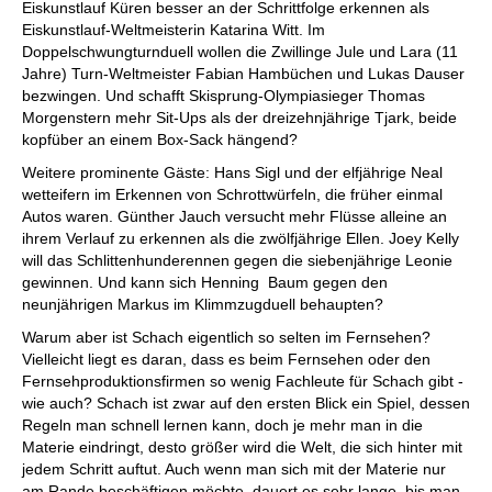
Eiskunstlauf Küren besser an der Schrittfolge erkennen als
Eiskunstlauf-Weltmeisterin Katarina Witt. Im
Doppelschwungturnduell wollen die Zwillinge Jule und Lara (11
Jahre) Turn-Weltmeister Fabian Hambüchen und Lukas Dauser
bezwingen. Und schafft Skisprung-Olympiasieger Thomas
Morgenstern mehr Sit-Ups als der dreizehnjährige Tjark, beide
kopfüber an einem Box-Sack hängend?
Weitere prominente Gäste: Hans Sigl und der elfjährige Neal
wetteifern im Erkennen von Schrottwürfeln, die früher einmal
Autos waren. Günther Jauch versucht mehr Flüsse alleine an
ihrem Verlauf zu erkennen als die zwölfjährige Ellen. Joey Kelly
will das Schlittenhunderennen gegen die siebenjährige Leonie
gewinnen. Und kann sich Henning Baum gegen den
neunjährigen Markus im Klimmzugduell behaupten?
Warum aber ist Schach eigentlich so selten im Fernsehen?
Vielleicht liegt es daran, dass es beim Fernsehen oder den
Fernsehproduktionsfirmen so wenig Fachleute für Schach gibt -
wie auch? Schach ist zwar auf den ersten Blick ein Spiel, dessen
Regeln man schnell lernen kann, doch je mehr man in die
Materie eindringt, desto größer wird die Welt, die sich hinter mit
jedem Schritt auftut. Auch wenn man sich mit der Materie nur
am Rande beschäftigen möchte, dauert es sehr lange, bis man