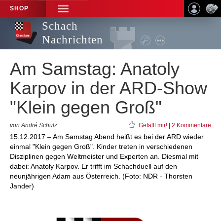
SHOP
TOGGLE
NAVIGATION
Schach
Nachrichten
Am Samstag: Anatoly
Karpov in der ARD-Show
"Klein gegen Groß"
von André Schulz
Gefällt mir!
|
2 Kommentare
15.12.2017 – Am Samstag Abend heißt es bei der ARD wieder
einmal "Klein gegen Groß". Kinder treten in verschiedenen
Disziplinen gegen Weltmeister und Experten an. Diesmal mit
dabei: Anatoly Karpov. Er trifft im Schachduell auf den
neunjährigen Adam aus Österreich. (Foto: NDR - Thorsten
Jander)