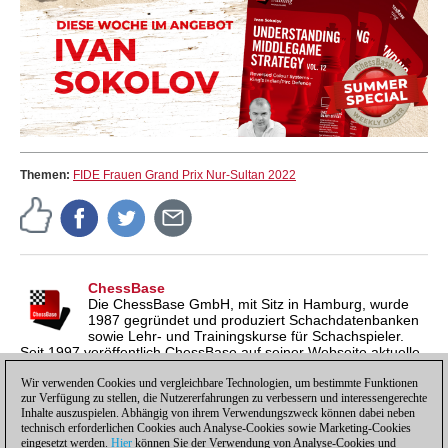
Themen:
FIDE Frauen Grand Prix Nur-Sultan 2022
ChessBase
Die ChessBase GmbH, mit Sitz in Hamburg, wurde
1987 gegründet und produziert Schachdatenbanken
sowie Lehr- und Trainingskurse für Schachspieler.
Seit 1997 veröffentlich ChessBase auf seiner Webseite aktuelle
Nachrichten aus der Schachwelt. ChessBase News erscheint
inzwischen in vier Sprachen und gilt weltweit als wichtigste
Wir verwenden Cookies und vergleichbare Technologien, um bestimmte Funktionen
zur Verfügung zu stellen, die Nutzererfahrungen zu verbessern und interessengerechte
Schachnachrichtenseite.
Inhalte auszuspielen. Abhängig von ihrem Verwendungszweck können dabei neben
technisch erforderlichen Cookies auch Analyse-Cookies sowie Marketing-Cookies
eingesetzt werden.
Hier
können Sie der Verwendung von Analyse-Cookies und