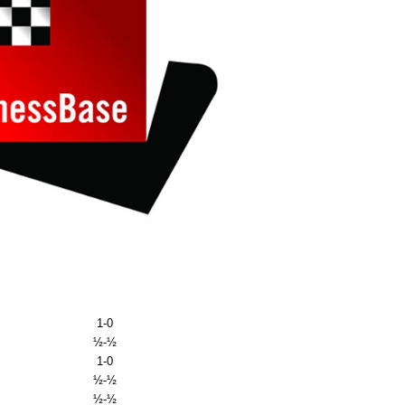
1-0
½-½
1-0
½-½
½-½