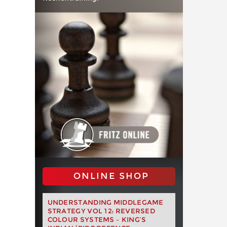
ONLINE SHOP
UNDERSTANDING MIDDLEGAME
STRATEGY VOL 12: REVERSED
COLOUR SYSTEMS – KING’S