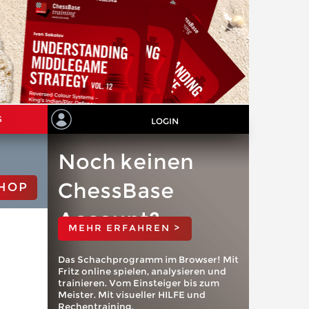
S
LOGIN
Noch keinen
ChessBase
HOP
Account?
MEHR ERFAHREN >
Das Schachprogramm im Browser! Mit
Fritz online spielen, analysieren und
trainieren. Vom Einsteiger bis zum
Meister. Mit visueller HILFE und
Rechentraining.