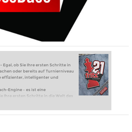
 Egal, ob Sie Ihre ersten Schritte in
achen oder bereits auf Turnierniveau
 effizienter, intelligenter und
ach-Engine – es ist eine
e Ihre ersten Schritte in die Welt des
eits auf Turnierniveau spielen: Mit
 intelligenter und individueller als je