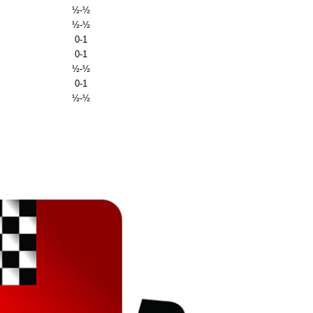
½-½
½-½
0-1
0-1
½-½
0-1
½-½