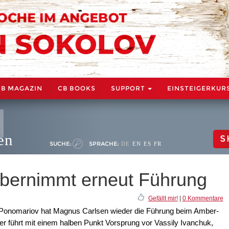
CB MAGAZIN
CB BOOKS
SUPPORT
EINSTEIGERKUR
en
S
SUCHE:
SPRACHE:
DE
EN
ES
FR
übernimmt erneut Führung
Gefällt mir!
|
0 Kommentare
 Ponomariov hat Magnus Carlsen wieder die Führung beim Amber-
 führt mit einem halben Punkt Vorsprung vor Vassily Ivanchuk,