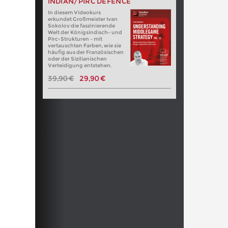
INDIAN/PIRC DEFENCE
In diesem Videokurs
erkundet Großmeister Ivan
Sokolov die faszinierende
Welt der Königsindisch- und
Pirc-Strukturen – mit
vertauschten Farben, wie sie
häufig aus der Französischen
oder der Sizilianischen
Verteidigung entstehen.
39,90 €
29,90 €