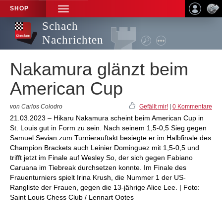
SHOP
TOGGLE
NAVIGATION
Schach
Nachrichten
Nakamura glänzt beim
American Cup
von Carlos Colodro
Gefällt mir!
|
0 Kommentare
21.03.2023 – Hikaru Nakamura scheint beim American Cup in
St. Louis gut in Form zu sein. Nach seinem 1,5-0,5 Sieg gegen
Samuel Sevian zum Turnierauftakt besiegte er im Halbfinale des
Champion Brackets auch Leinier Dominguez mit 1,5-0,5 und
trifft jetzt im Finale auf Wesley So, der sich gegen Fabiano
Caruana im Tiebreak durchsetzen konnte. Im Finale des
Frauenturniers spielt Irina Krush, die Nummer 1 der US-
Rangliste der Frauen, gegen die 13-jährige Alice Lee. | Foto:
Saint Louis Chess Club / Lennart Ootes