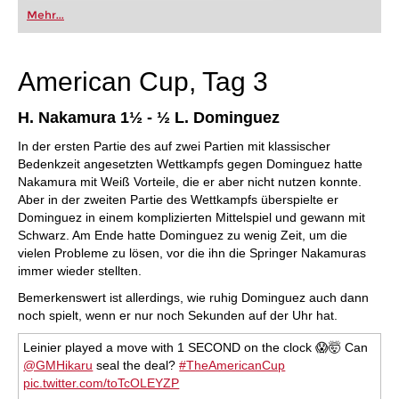
oder bereits auf Turnierniveau spielen: Mit
Mehr...
FRITZ trainieren Sie effizienter, intelligenter und
individueller als je zuvor.
American Cup, Tag 3
H. Nakamura 1½ - ½ L. Dominguez
In der ersten Partie des auf zwei Partien mit klassischer
Bedenkzeit angesetzten Wettkampfs gegen Dominguez hatte
Nakamura mit Weiß Vorteile, die er aber nicht nutzen konnte.
Aber in der zweiten Partie des Wettkampfs überspielte er
Dominguez in einem komplizierten Mittelspiel und gewann mit
Schwarz. Am Ende hatte Dominguez zu wenig Zeit, um die
vielen Probleme zu lösen, vor die ihn die Springer Nakamuras
immer wieder stellten.
Bemerkenswert ist allerdings, wie ruhig Dominguez auch dann
noch spielt, wenn er nur noch Sekunden auf der Uhr hat.
Leinier played a move with 1 SECOND on the clock 😱🤯 Can
@GMHikaru
seal the deal?
#TheAmericanCup
pic.twitter.com/toTcOLEYZP