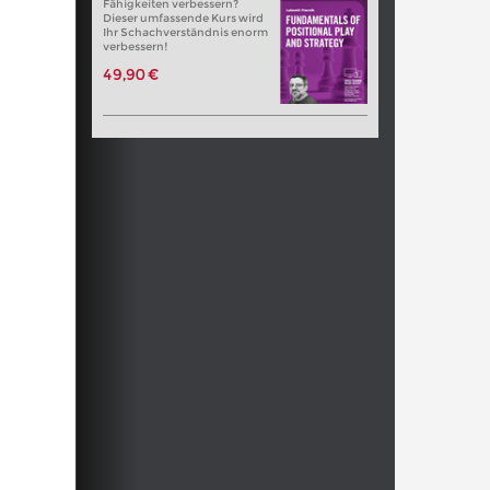
Fähigkeiten verbessern?
Dieser umfassende Kurs wird
Ihr Schachverständnis enorm
verbessern!
49,90 €