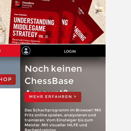
S
LOGIN
Noch keinen
ChessBase
HOP
Account?
MEHR ERFAHREN >
Das Schachprogramm im Browser! Mit
Fritz online spielen, analysieren und
trainieren. Vom Einsteiger bis zum
Meister. Mit visueller HILFE und
Rechentraining.