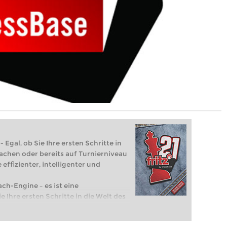
 Egal, ob Sie Ihre ersten Schritte in
achen oder bereits auf Turnierniveau
 effizienter, intelligenter und
ach-Engine – es ist eine
e Ihre ersten Schritte in die Welt des
eits auf Turnierniveau spielen: Mit
 intelligenter und individueller als je