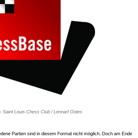
: Saint Louis Chess Club / Lennart Ootes
edene Partien sind in diesem Format nicht möglich. Doch am Ende