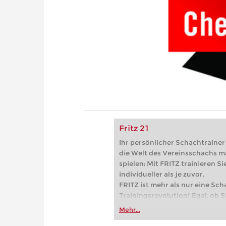
Fritz 21
Ihr persönlicher Schachtrainer -
die Welt des Vereinsschachs m
spielen: Mit FRITZ trainieren Sie
individueller als je zuvor.
FRITZ ist mehr als nur eine Sch
Trainingsrevolution! Egal, ob Si
Vereinsschachs machen oder ber
Mehr...
FRITZ trainieren Sie effizienter,