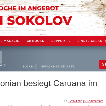
CB MAGAZIN
CB BOOKS
SUPPORT
EINSTEIGERKUR
en
S
SUCHE:
SPRACHE:
DE
EN
ES
FR
onian besiegt Caruana im
Gefällt mir!
|
0 Kommentare