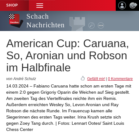
SHOP
TOGGLE
NAVIGATION
Schach
Nachrichten
American Cup: Caruana,
So, Aronian und Robson
im Halbfinale
von André Schulz
Gefällt mir!
|
0 Kommentare
14.03.2024 – Fabiano Caruana hatte schon am ersten Tage mit
einem 2:0 gegen Grigoriy Oparin die Weichen auf Sieg gestellt.
Am zweiten Tag des Viertelfinales reichte ihm ein Remis.
Außerdem erreichten Wesley So, Levon Aronian und Ray
Robson die nächste Runde. Im Frauencup kamen alle
Siegerinnen des ersten Tags weiter. Irina Krush setzte sich
gegen Zoey Tang durch. | Fotos: Lennart Ootes/ Saint Louis
Chess Center