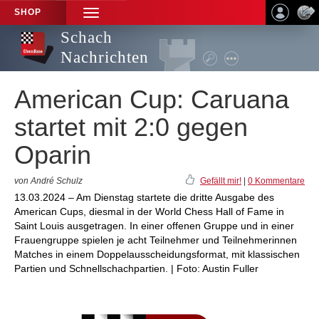
SHOP
TOGGLE
NAVIGATION
Schach
Nachrichten
American Cup: Caruana
startet mit 2:0 gegen
Oparin
von André Schulz
Gefällt mir!
|
0 Kommentare
13.03.2024 – Am Dienstag startete die dritte Ausgabe des
American Cups, diesmal in der World Chess Hall of Fame in
Saint Louis ausgetragen. In einer offenen Gruppe und in einer
Frauengruppe spielen je acht Teilnehmer und Teilnehmerinnen
Matches in einem Doppelausscheidungsformat, mit klassischen
Partien und Schnellschachpartien. | Foto: Austin Fuller