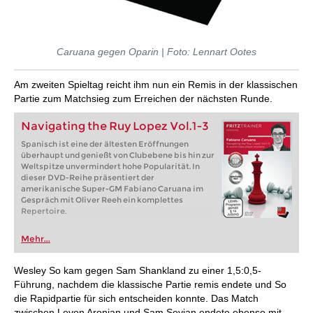
Caruana gegen Oparin | Foto: Lennart Ootes
Am zweiten Spieltag reicht ihm nun ein Remis in der klassischen
Partie zum Matchsieg zum Erreichen der nächsten Runde.
Navigating the Ruy Lopez Vol.1-3
Spanisch ist eine der ältesten Eröffnungen
überhaupt und genießt von Clubebene bis hin zur
Weltspitze unvermindert hohe Popularität. In
dieser DVD-Reihe präsentiert der
amerikanische Super-GM Fabiano Caruana im
Gespräch mit Oliver Reeh ein komplettes
Repertoire.
Mehr...
Wesley So kam gegen Sam Shankland zu einer 1,5:0,5-
Führung, nachdem die klassische Partie remis endete und So
die Rapidpartie für sich entscheiden konnte. Das Match
zwischen Levon Aronian und Sam Sevian endete ebenso mit