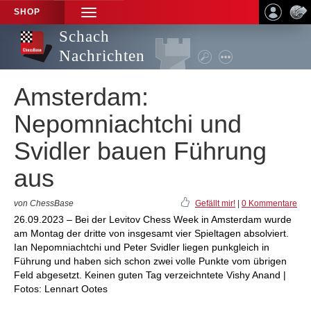
SHOP
TOGGLE
NAVIGATION
Schach
Nachrichten
Amsterdam:
Nepomniachtchi und
Svidler bauen Führung
aus
von ChessBase
Gefällt mir!
|
0 Kommentare
26.09.2023 – Bei der Levitov Chess Week in Amsterdam wurde
am Montag der dritte von insgesamt vier Spieltagen absolviert.
Ian Nepomniachtchi und Peter Svidler liegen punkgleich in
Führung und haben sich schon zwei volle Punkte vom übrigen
Feld abgesetzt. Keinen guten Tag verzeichntete Vishy Anand |
Fotos: Lennart Ootes