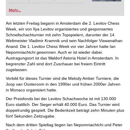
Schritte in die Welt des Vereinsschachs machen
oder bereits auf Turnierniveau spielen: Mit
Mehr...
FRITZ trainieren Sie effizienter, intelligenter und
individueller als je zuvor.
Am letzten Freitag begann in Amsterdam die 2. Levitov Chess
Week, ein von Ilya Levitov organisiertes und gesponsertes
Schnellschachturnier mit zehn Topspielern, darunter der 14.
Weltmeister Vladimir Kramnik und sein Nachfolger Viswanathan
Anand. Die 1. Levitov Chess Week vor vier Jahren hatte Ian
Nepomniachtchi gewonnen. Auch er ist wieder dabei.
Austragungsort ist das Waldorf Astoria Hotel in Amsterdam. In
begrenzter Zahl sind dort Zuschauer bei freiem Eintritt
zugelassen.
Vorbild für dieses Turnier sind die Melody Amber Turniere, die
Joop van Oosteroom in den 1990er und frühen 2000er Jahren
in Monaco organisiert hatte.
Der Preisfonds bei der Levitov Schachwoche ist mit 130.000
Euro stattlich. Der Sieger erhält 40.000 Euro. Das Turnier wird
doppelrundig gespielt. Die Bedenkzeit beträgt zehn Minuten plus
fünf Sekunden Zeitzugabe.
Nach dem dritten Spieltag liegen Ian Nepomniachtchi und Peter