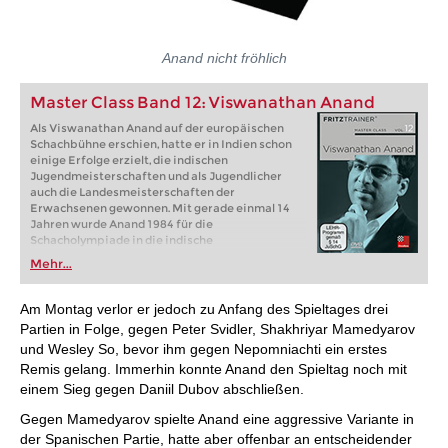
Anand nicht fröhlich
Master Class Band 12: Viswanathan Anand
Als Viswanathan Anand auf der europäischen
Schachbühne erschien, hatte er in Indien schon
einige Erfolge erzielt, die indischen
Jugendmeisterschaften und als Jugendlicher
auch die Landesmeisterschaften der
Erwachsenen gewonnen. Mit gerade einmal 14
Jahren wurde Anand 1984 für die
Schacholympiade in die indische
Nationalmannschaft berufen. 1987 wurde er
Mehr...
Juniorenweltmeister, 1988 verlieh die die FIDE
dem 19-jährigen den Titel eines Großmeisters.
Am Montag verlor er jedoch zu Anfang des Spieltages drei
Partien in Folge, gegen Peter Svidler, Shakhriyar Mamedyarov
und Wesley So, bevor ihm gegen Nepomniachti ein erstes
Remis gelang. Immerhin konnte Anand den Spieltag noch mit
einem Sieg gegen Daniil Dubov abschließen.
Gegen Mamedyarov spielte Anand eine aggressive Variante in
der Spanischen Partie, hatte aber offenbar an entscheidender