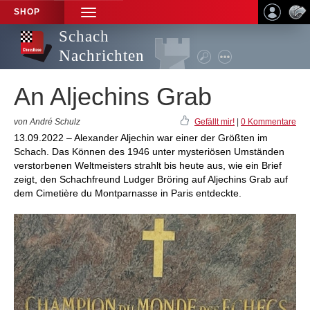
SHOP
TOGGLE
NAVIGATION
Schach
Nachrichten
An Aljechins Grab
von André Schulz
Gefällt mir!
|
0 Kommentare
13.09.2022 – Alexander Aljechin war einer der Größten im
Schach. Das Können des 1946 unter mysteriösen Umständen
verstorbenen Weltmeisters strahlt bis heute aus, wie ein Brief
zeigt, den Schachfreund Ludger Bröring auf Aljechins Grab auf
dem Cimetière du Montparnasse in Paris entdeckte.