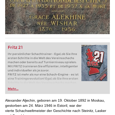
Fritz 21
Ihr persönlicher Schachtrainer - Egal, ob Sie Ihre
ersten Schritte in die Welt des Vereinsschachs
machen oder bereits auf Turnierniveau spielen:
Mit FRITZ trainieren Sie effizienter, intelligenter
und individueller als je zuvor.
FRITZ ist mehr als nur eine Schach-Engine – es ist
eine Trainingsrevolution! Egal, ob Sie Ihre ersten
Schritte in die Welt des Vereinsschachs machen
oder bereits auf Turnierniveau spielen: Mit
Mehr...
FRITZ trainieren Sie effizienter, intelligenter und
individueller als je zuvor.
Alexander Aljechin, geboren am 19. Oktober 1892 in Moskau,
gestorben am 24. März 1946 in Estoril, war der
vierte Schachweltmeister der Geschichte nach Steinitz, Lasker