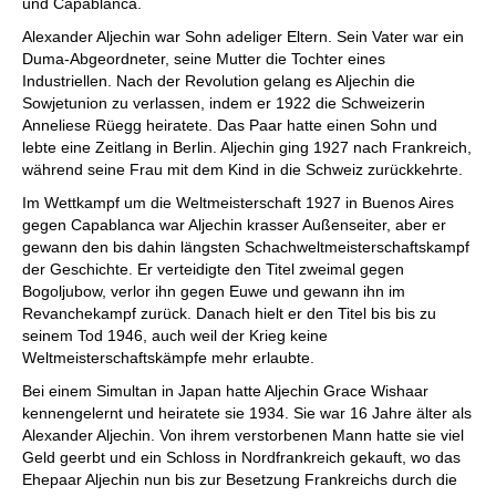
und Capablanca.
Alexander Aljechin war Sohn adeliger Eltern. Sein Vater war ein
Duma-Abgeordneter, seine Mutter die Tochter eines
Industriellen. Nach der Revolution gelang es Aljechin die
Sowjetunion zu verlassen, indem er 1922 die Schweizerin
Anneliese Rüegg heiratete. Das Paar hatte einen Sohn und
lebte eine Zeitlang in Berlin. Aljechin ging 1927 nach Frankreich,
während seine Frau mit dem Kind in die Schweiz zurückkehrte.
Im Wettkampf um die Weltmeisterschaft 1927 in Buenos Aires
gegen Capablanca war Aljechin krasser Außenseiter, aber er
gewann den bis dahin längsten Schachweltmeisterschaftskampf
der Geschichte. Er verteidigte den Titel zweimal gegen
Bogoljubow, verlor ihn gegen Euwe und gewann ihn im
Revanchekampf zurück. Danach hielt er den Titel bis bis zu
seinem Tod 1946, auch weil der Krieg keine
Weltmeisterschaftskämpfe mehr erlaubte.
Bei einem Simultan in Japan hatte Aljechin Grace Wishaar
kennengelernt und heiratete sie 1934. Sie war 16 Jahre älter als
Alexander Aljechin. Von ihrem verstorbenen Mann hatte sie viel
Geld geerbt und ein Schloss in Nordfrankreich gekauft, wo das
Ehepaar Aljechin nun bis zur Besetzung Frankreichs durch die