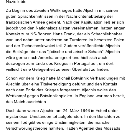
Nazis lebte.
Zu Beginn des Zweiten Weltkrieges hatte Aljechin mit seinen
guten Sprachkenntnissen in der Nachrichtenabteilung der
französischen Armee gedient. Nach der Kapitulation ließ er sich
jedoch von den Nationalsozialisten vereinnahmen, hatten engen
Kontakt zum NS-Bonzen Hans Frank, der ein Schachliebhaber
war, und nahm unter anderem an Turnieren im besetzten Polen
und der Tschechoslowakei teil. Zudem veröffentlichte Aljechin
die Beiträge über das "jüdische und arische Schach". Aljechin
wäre gerne nach Amerika emigriert und hielt sich auch
deswegen zum Ende des Krieges in Portugal auf, um dort
vielleicht eine Gelegenheit zu einer Überfahrt zu finden.
Schon vor dem Krieg hatte Michail Botwinnik Verhandlungen mit
Aljechin über eine Titelverteidigung geführt und den Kontakt
nach dem Ende des Krieges fortgesetzt. Aljechin wollte den
Wettkampf gegen Botwinnik spielen. In England war man bereit,
das Match ausrichten.
Doch dann wurde Aljechin am 24. März 1946 in Estoril unter
mysteriösen Umständen tot aufgefunden. In den Berichten zu
seinem Tod gibt es einige Unstimmigkeiten, die manche
Verschwörungstheorie nährten. Hatten Agenten des Mossads