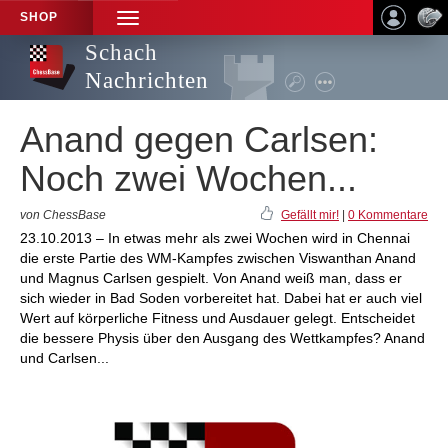
SHOP
TOGGLE
NAVIGATION
Schach
Nachrichten
Anand gegen Carlsen:
Noch zwei Wochen...
von ChessBase
Gefällt mir!
|
0 Kommentare
23.10.2013 – In etwas mehr als zwei Wochen wird in Chennai
die erste Partie des WM-Kampfes zwischen Viswanthan Anand
und Magnus Carlsen gespielt. Von Anand weiß man, dass er
sich wieder in Bad Soden vorbereitet hat. Dabei hat er auch viel
Wert auf körperliche Fitness und Ausdauer gelegt. Entscheidet
die bessere Physis über den Ausgang des Wettkampfes? Anand
und Carlsen...