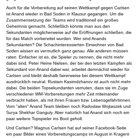
Auch für die Vorbereitung auf seinen Wettkampf gegen Carlsen
ist Anand wieder in Bad Soden in Klausur gegangen. Um die
Zusammensetzung der Teams wird traditionell ein großes
Geheimnis gemacht. Schließlich könnte man aus den
Sekundanten möglicherweise auf die Eröffnungen schließen, die
für das Match vorbereitet wurden. Wer sind Anands
Sekundanten? Die Schachinteressierten Einwohner von Bad
Soden wissen es vermutlich ganz genau. Alle anderen müssen
raten. Einfacher ist es, die Spieler zu nennen, die nicht mehr
dabei sind. Peter Heine Nielsen, der bei den letzten Kämpfen als
Sekundant von Anand dabei war, arbeitet demnächst wieder für
Carlsen und bleibt deshalb fairerweise bei diesem Wettkampf
ausdrücklich neutral. Rustam Kasimdzhanov ist auch nicht mehr
dabei. Die beiden Topsekundanten vemuten, dass sie im Zuge
verschiedener WM-Vorbereitungen mehr Zeit miteinander
verbracht haben, als mit ihren Frauen bzw. Lebensgefährtinnen.
Vom "alten" Anand Team bleiben noch Radoslaw Wojtaszek und
Surya Shekhar Ganguly. Aber natürlich hat Anand sich noch ein
paar weitere Topspieler ins Boot geholt.
Und Carlsen? Magnus Carlsen hat auf seiner Facebook-Seite
ein paar Bilder eines Vorbereitungscamps im August in Kragerö