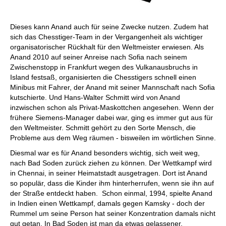
Dieses kann Anand auch für seine Zwecke nutzen. Zudem hat
sich das Chesstiger-Team in der Vergangenheit als wichtiger
organisatorischer Rückhalt für den Weltmeister erwiesen. Als
Anand 2010 auf seiner Anreise nach Sofia nach seinem
Zwischenstopp in Frankfurt wegen des Vulkanausbruchs in
Island festsaß, organisierten die Chesstigers schnell einen
Minibus mit Fahrer, der Anand mit seiner Mannschaft nach Sofia
kutschierte. Und Hans-Walter Schmitt wird von Anand
inzwischen schon als Privat-Maskottchen angesehen. Wenn der
frühere Siemens-Manager dabei war, ging es immer gut aus für
den Weltmeister. Schmitt gehört zu den Sorte Mensch, die
Probleme aus dem Weg räumen - bisweilen im wörtlichen Sinne.
Diesmal war es für Anand besonders wichtig, sich weit weg,
nach Bad Soden zurück ziehen zu können. Der Wettkampf wird
in Chennai, in seiner Heimatstadt ausgetragen. Dort ist Anand
so populär, dass die Kinder ihm hinterherrufen, wenn sie ihn auf
der Straße entdeckt haben. Schon einmal, 1994, spielte Anand
in Indien einen Wettkampf, damals gegen Kamsky - doch der
Rummel um seine Person hat seiner Konzentration damals nicht
gut getan. In Bad Soden ist man da etwas gelassener.