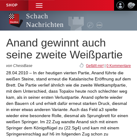
SHOP
TOGGLE
NAVIGATION
Schach
Nachrichten
Anand gewinnt auch
seine zweite Weißpartie
von ChessBase
Gefällt mir!
|
0 Kommentare
28.04.2010 – In der heutigen vierten Partie, Anand führte die
weißen Steine, stand erneut die Katalanische Eröffnung auf dem
Brett. Die Partie verlief ähnlich wie die zweite Wettkampfpartie,
mit dem Unterschied, dass Topalov heute noch schlechter weg
kam, als in seiner ersten Verlustpartie. Anand opferte wieder
den Bauern c4 und erhielt dafür erneut starken Druck, diesmal
in einer etwas anderen Variante. Auch das Feld a3 spielte
wieder eine besondere Rolle, diesmal als Sprungbrett für einen
weißen Springer. Im 22.Zug wandte Anand sich mit einem
Springer dem Königsflügel zu (22.Sg4) und kam mit einem
Springereinschlag auf h6 im folgenden Zug schon zu