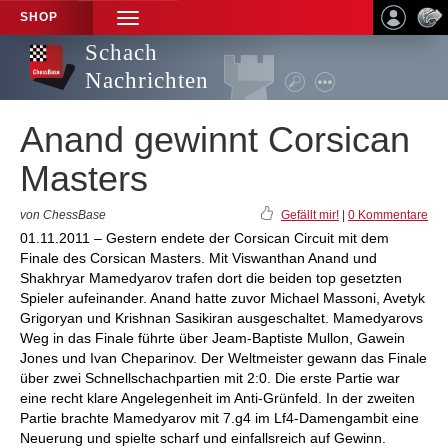
SHOP
TOGGLE
NAVIGATION
Schach
Nachrichten
Anand gewinnt Corsican
Masters
von ChessBase
Gefällt mir!
|
0 Kommentare
01.11.2011 – Gestern endete der Corsican Circuit mit dem
Finale des Corsican Masters. Mit Viswanthan Anand und
Shakhryar Mamedyarov trafen dort die beiden top gesetzten
Spieler aufeinander. Anand hatte zuvor Michael Massoni, Avetyk
Grigoryan und Krishnan Sasikiran ausgeschaltet. Mamedyarovs
Weg in das Finale führte über Jeam-Baptiste Mullon, Gawein
Jones und Ivan Cheparinov. Der Weltmeister gewann das Finale
über zwei Schnellschachpartien mit 2:0. Die erste Partie war
eine recht klare Angelegenheit im Anti-Grünfeld. In der zweiten
Partie brachte Mamedyarov mit 7.g4 im Lf4-Damengambit eine
Neuerung und spielte scharf und einfallsreich auf Gewinn.