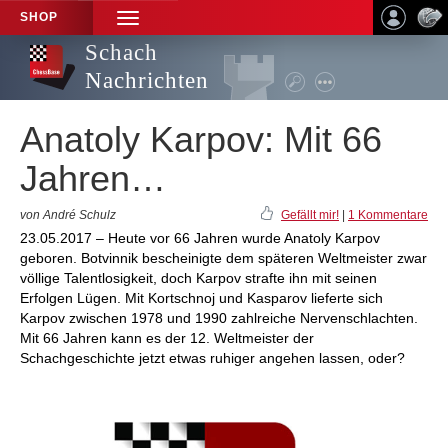
SHOP
TOGGLE
NAVIGATION
Schach
Nachrichten
Anatoly Karpov: Mit 66
Jahren…
von André Schulz
Gefällt mir!
|
1 Kommentare
23.05.2017 – Heute vor 66 Jahren wurde Anatoly Karpov
geboren. Botvinnik bescheinigte dem späteren Weltmeister zwar
völlige Talentlosigkeit, doch Karpov strafte ihn mit seinen
Erfolgen Lügen. Mit Kortschnoj und Kasparov lieferte sich
Karpov zwischen 1978 und 1990 zahlreiche Nervenschlachten.
Mit 66 Jahren kann es der 12. Weltmeister der
Schachgeschichte jetzt etwas ruhiger angehen lassen, oder?