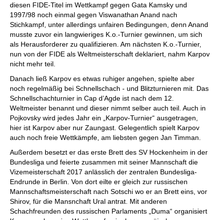
diesen FIDE-Titel im Wettkampf gegen Gata Kamsky und
1997/98 noch einmal gegen Viswanathan Anand nach
Stichkampf, unter allerdings unfairen Bedingungen, denn Anand
musste zuvor ein langwieriges K.o.-Turnier gewinnen, um sich
als Herausforderer zu qualifizieren. Am nächsten K.o.-Turnier,
nun von der FIDE als Weltmeisterschaft deklariert, nahm Karpov
nicht mehr teil.
Danach ließ Karpov es etwas ruhiger angehen, spielte aber
noch regelmäßig bei Schnellschach - und Blitzturnieren mit. Das
Schnellschachturnier in Cap d’Agde ist nach dem 12.
Weltmeister benannt und dieser nimmt selber auch teil. Auch in
Pojkovsky wird jedes Jahr ein „Karpov-Turnier“ ausgetragen,
hier ist Karpov aber nur Zaungast. Gelegentlich spielt Karpov
auch noch freie Wettkämpfe, am liebsten gegen Jan Timman.
Außerdem besetzt er das erste Brett des SV Hockenheim in der
Bundesliga und feierte zusammen mit seiner Mannschaft die
Vizemeisterschaft 2017 anlässlich der zentralen Bundesliga-
Endrunde in Berlin. Von dort eilte er gleich zur russischen
Mannschaftsmeisterschaft nach Sotschi wo er an Brett eins, vor
Shirov, für die Mansnchaft Ural antrat. Mit anderen
Schachfreunden des russischen Parlaments „Duma“ organisiert