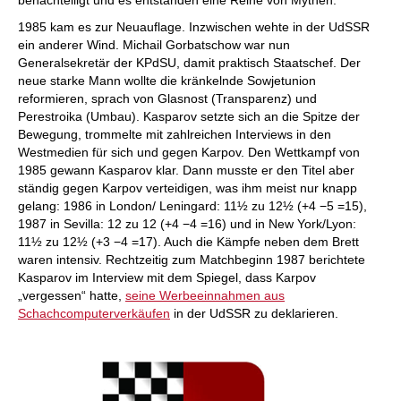
benachteiligt und es entstanden eine Reihe von Mythen.
1985 kam es zur Neuauflage. Inzwischen wehte in der UdSSR
ein anderer Wind. Michail Gorbatschow war nun
Generalsekretär der KPdSU, damit praktisch Staatschef. Der
neue starke Mann wollte die kränkelnde Sowjetunion
reformieren, sprach von Glasnost (Transparenz) und
Perestroika (Umbau). Kasparov setzte sich an die Spitze der
Bewegung, trommelte mit zahlreichen Interviews in den
Westmedien für sich und gegen Karpov. Den Wettkampf von
1985 gewann Kasparov klar. Dann musste er den Titel aber
ständig gegen Karpov verteidigen, was ihm meist nur knapp
gelang: 1986 in London/ Leningard: 11½ zu 12½ (+4 −5 =15),
1987 in Sevilla: 12 zu 12 (+4 −4 =16) und in New York/Lyon:
11½ zu 12½ (+3 −4 =17). Auch die Kämpfe neben dem Brett
waren intensiv. Rechtzeitig zum Matchbeginn 1987 berichtete
Kasparov im Interview mit dem Spiegel, dass Karpov
„vergessen“ hatte,
seine Werbeeinnahmen aus
Schachcomputerverkäufen
in der UdSSR zu deklarieren.