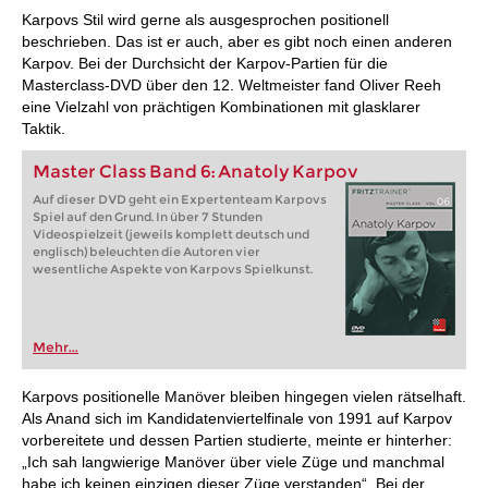
Karpovs Stil wird gerne als ausgesprochen positionell
beschrieben. Das ist er auch, aber es gibt noch einen anderen
Karpov. Bei der Durchsicht der Karpov-Partien für die
Masterclass-DVD über den 12. Weltmeister fand Oliver Reeh
eine Vielzahl von prächtigen Kombinationen mit glasklarer
Taktik.
Master Class Band 6: Anatoly Karpov
Auf dieser DVD geht ein Expertenteam Karpovs
Spiel auf den Grund. In über 7 Stunden
Videospielzeit (jeweils komplett deutsch und
englisch) beleuchten die Autoren vier
wesentliche Aspekte von Karpovs Spielkunst.
Mehr...
Karpovs positionelle Manöver bleiben hingegen vielen rätselhaft.
Als Anand sich im Kandidatenviertelfinale von 1991 auf Karpov
vorbereitete und dessen Partien studierte, meinte er hinterher:
„Ich sah langwierige Manöver über viele Züge und manchmal
habe ich keinen einzigen dieser Züge verstanden“. Bei der