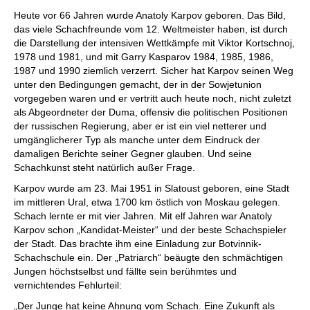
individueller als je zuvor.
Heute vor 66 Jahren wurde Anatoly Karpov geboren. Das Bild,
das viele Schachfreunde vom 12. Weltmeister haben, ist durch
die Darstellung der intensiven Wettkämpfe mit Viktor Kortschnoj,
1978 und 1981, und mit Garry Kasparov 1984, 1985, 1986,
1987 und 1990 ziemlich verzerrt. Sicher hat Karpov seinen Weg
unter den Bedingungen gemacht, der in der Sowjetunion
vorgegeben waren und er vertritt auch heute noch, nicht zuletzt
als Abgeordneter der Duma, offensiv die politischen Positionen
der russischen Regierung, aber er ist ein viel netterer und
umgänglicherer Typ als manche unter dem Eindruck der
damaligen Berichte seiner Gegner glauben. Und seine
Schachkunst steht natürlich außer Frage.
Karpov wurde am 23. Mai 1951 in Slatoust geboren, eine Stadt
im mittleren Ural, etwa 1700 km östlich von Moskau gelegen.
Schach lernte er mit vier Jahren. Mit elf Jahren war Anatoly
Karpov schon „Kandidat-Meister“ und der beste Schachspieler
der Stadt. Das brachte ihm eine Einladung zur Botvinnik-
Schachschule ein. Der „Patriarch“ beäugte den schmächtigen
Jungen höchstselbst und fällte sein berühmtes und
vernichtendes Fehlurteil:
„Der Junge hat keine Ahnung vom Schach. Eine Zukunft als