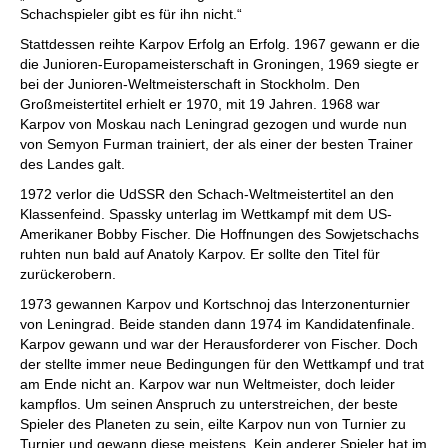
Schachspieler gibt es für ihn nicht.“
Stattdessen reihte Karpov Erfolg an Erfolg. 1967 gewann er die
die Junioren-Europameisterschaft in Groningen, 1969 siegte er
bei der Junioren-Weltmeisterschaft in Stockholm. Den
Großmeistertitel erhielt er 1970, mit 19 Jahren. 1968 war
Karpov von Moskau nach Leningrad gezogen und wurde nun
von Semyon Furman trainiert, der als einer der besten Trainer
des Landes galt.
1972 verlor die UdSSR den Schach-Weltmeistertitel an den
Klassenfeind. Spassky unterlag im Wettkampf mit dem US-
Amerikaner Bobby Fischer. Die Hoffnungen des Sowjetschachs
ruhten nun bald auf Anatoly Karpov. Er sollte den Titel für
zurückerobern.
1973 gewannen Karpov und Kortschnoj das Interzonenturnier
von Leningrad. Beide standen dann 1974 im Kandidatenfinale.
Karpov gewann und war der Herausforderer von Fischer. Doch
der stellte immer neue Bedingungen für den Wettkampf und trat
am Ende nicht an. Karpov war nun Weltmeister, doch leider
kampflos. Um seinen Anspruch zu unterstreichen, der beste
Spieler des Planeten zu sein, eilte Karpov nun von Turnier zu
Turnier und gewann diese meistens. Kein anderer Spieler hat im