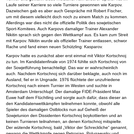
Laufe seiner Karriere so viele Turniere gewonnen wie Karpov.
Dazwischen gab es aber auch Gespräche mit Robert Fischer,
um mit diesem vielleicht doch noch zu einem Match zu kommen.
Allerdings war dies nicht die offizielle Politik des sowjetischen
Sport-Komitees. Auch Karpovs damaliger Trainer Alexander
Nikitin sprach sich gegen den Wettkampf aus. Es kam zum Streit
mit Karpov. Nikitin wurde als offizieller Trainer entlassen, schwor
Rache und fand einen neuen Schützling: Kasparov.
Karpov hatte es zunächst aber erst einmal mit Viktor Kortschnoj
zu tun. Im Kandidatenfinale von 1974 fühlte sich Kortschnoj von
der Sowjetführung benachteiligt. Das war er wahrscheinlich
auch. Nachdem Kortschnoj sich darüber beklagte, auch noch im
Ausland, fiel er in Ungnade. 1976 flüchtete der unzufriedene
Kortschnoj nach einem Turnier im Westen und suchte in
Amsterdam Unterschlupf. Der damalige FIDE-Präsident Max
Euwe half dem Flüchtling und sorgte auch dafür, dass dieser an
den Kandidatenwettkämpfen teilnehmen konnte, obwohl alle
Spieler des damaligen Ostblocks nun auf Geheiß der
Sowjetunion den Dissidenten Kortschnoj boykottierten und an
keinen Turnieren teilnahmen, an denen Kortschnoj mitspielte.
Der wütende Kortschnoj, bald „Viktor der Schreckliche“ genannt,
gewann die Wettkämpfe gegen Petrosjan, Polugaevsky und