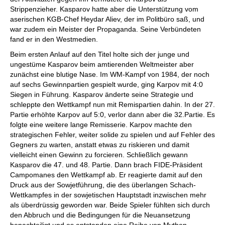
Strippenzieher. Kasparov hatte aber die Unterstützung vom
aserischen KGB-Chef Heydar Aliev, der im Politbüro saß, und
war zudem ein Meister der Propaganda. Seine Verbündeten
fand er in den Westmedien.
Beim ersten Anlauf auf den Titel holte sich der junge und
ungestüme Kasparov beim amtierenden Weltmeister aber
zunächst eine blutige Nase. Im WM-Kampf von 1984, der noch
auf sechs Gewinnpartien gespielt wurde, ging Karpov mit 4:0
Siegen in Führung. Kasparov änderte seine Strategie und
schleppte den Wettkampf nun mit Remispartien dahin. In der 27.
Partie erhöhte Karpov auf 5:0, verlor dann aber die 32.Partie. Es
folgte eine weitere lange Remisserie. Karpov machte den
strategischen Fehler, weiter solide zu spielen und auf Fehler des
Gegners zu warten, anstatt etwas zu riskieren und damit
vielleicht einen Gewinn zu forcieren. Schließlich gewann
Kasparov die 47. und 48. Partie. Dann brach FIDE-Präsident
Campomanes den Wettkampf ab. Er reagierte damit auf den
Druck aus der Sowjetführung, die des überlangen Schach-
Wettkampfes in der sowjetischen Hauptstadt inzwischen mehr
als überdrüssig geworden war. Beide Spieler fühlten sich durch
den Abbruch und die Bedingungen für die Neuansetzung