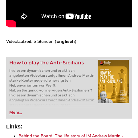
Videolaufzeit: 5 Stunden (
Englisch
)
How to play the Anti-Sicilians
In diesem dynamischen und praktisch
angelegten Videokurs zeigt Ihnen Andrew Martin
starke Konter gegen die nervigsten
Nebenvarianten von Weiß.
Haben Sie genug von nervigen Anti-Sizilianern?
In diesem dynamischen und praktisch
angelegten Videokurs zeigt Ihnen Andrew Martin
starke Konter gegen die nervigsten
Nebenvarianten von Weiß. Von den beliebten
Mehr...
Systemen 2.c3, Sc3 und Lb5 über ausgefallene
Gambits bis hin zu bizarren Zügen wie 2.b3 oder
dem seltsamen 2.Sa3 lernen Sie, wie Sie Anti-
Links:
Sizilianer souverän besiegen und die Partie in Ihr
Fahrwasser lenken.
Behind the Board: The life story of IM Andrew Martin -