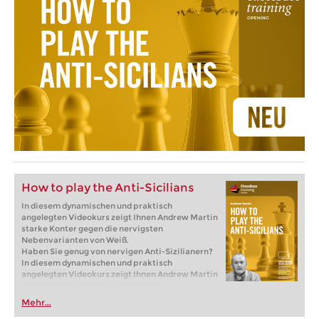
How to play the Anti-Sicilians
In diesem dynamischen und praktisch
angelegten Videokurs zeigt Ihnen Andrew Martin
starke Konter gegen die nervigsten
Nebenvarianten von Weiß.
Haben Sie genug von nervigen Anti-Sizilianern?
In diesem dynamischen und praktisch
angelegten Videokurs zeigt Ihnen Andrew Martin
starke Konter gegen die nervigsten
Nebenvarianten von Weiß. Von den beliebten
Mehr...
Systemen 2.c3, Sc3 und Lb5 über ausgefallene