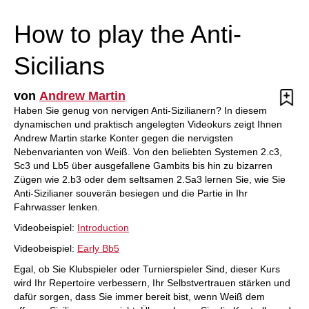
Gambits bis hin zu bizarren Zügen wie 2.b3 oder
dem seltsamen 2.Sa3 lernen Sie, wie Sie Anti-
Sizilianer souverän besiegen und die Partie in Ihr
How to play the Anti-
Fahrwasser lenken.
Videobeispiel:
Introduction
Videobeispiel:
Early Bb5
Sicilians
von
Andrew Martin
Haben Sie genug von nervigen Anti-Sizilianern? In diesem
dynamischen und praktisch angelegten Videokurs zeigt Ihnen
Andrew Martin starke Konter gegen die nervigsten
Nebenvarianten von Weiß. Von den beliebten Systemen 2.c3,
Sc3 und Lb5 über ausgefallene Gambits bis hin zu bizarren
Zügen wie 2.b3 oder dem seltsamen 2.Sa3 lernen Sie, wie Sie
Anti-Sizilianer souverän besiegen und die Partie in Ihr
Fahrwasser lenken.
Videobeispiel:
Introduction
Videobeispiel:
Early Bb5
Egal, ob Sie Klubspieler oder Turnierspieler Sind, dieser Kurs
wird Ihr Repertoire verbessern, Ihr Selbstvertrauen stärken und
dafür sorgen, dass Sie immer bereit bist, wenn Weiß dem