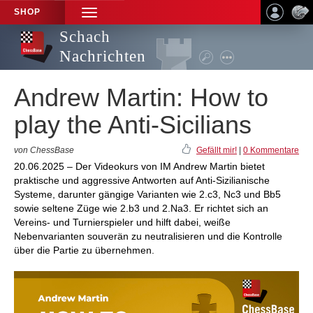
SHOP
TOGGLE
NAVIGATION
Schach
Nachrichten
Andrew Martin: How to
play the Anti-Sicilians
von ChessBase
Gefällt mir!
|
0 Kommentare
20.06.2025 – Der Videokurs von IM Andrew Martin bietet
praktische und aggressive Antworten auf Anti-Sizilianische
Systeme, darunter gängige Varianten wie 2.c3, Nc3 und Bb5
sowie seltene Züge wie 2.b3 und 2.Na3. Er richtet sich an
Vereins- und Turnierspieler und hilft dabei, weiße
Nebenvarianten souverän zu neutralisieren und die Kontrolle
über die Partie zu übernehmen.