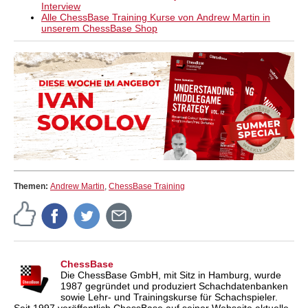
Videobeispiel:
Introduction
Interview
Videobeispiel:
Early Bb5
Alle ChessBase Training Kurse von Andrew Martin in
unserem ChessBase Shop
Themen:
Andrew Martin
,
ChessBase Training
ChessBase
Die ChessBase GmbH, mit Sitz in Hamburg, wurde
1987 gegründet und produziert Schachdatenbanken
sowie Lehr- und Trainingskurse für Schachspieler.
Seit 1997 veröffentlich ChessBase auf seiner Webseite aktuelle