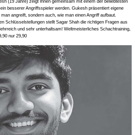
h (19 Jahre) zeigt Ihnen gemeinsam mit einem der beliebtesten
in besserer Angriffsspieler werden. Gukesh präsentiert eigene
e man angreift, sondern auch, wie man einen Angriff aufbaut.
 den Schlüsselstellungen stellt Sagar Shah die richtigen Fragen aus
lehrreich und sehr unterhaltsam! Weltmeisterliches Schachtraining,
,90 nur 29,90