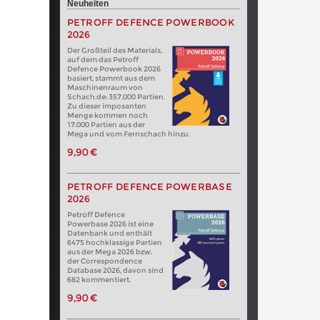
Neuheiten
PETROFF DEFENCE POWERBOOK
2026
Der Großteil des Materials,
auf dem das Petroff
Defence Powerbook 2026
basiert, stammt aus dem
Maschinenraum von
Schach.de: 357.000 Partien.
Zu dieser imposanten
Menge kommen noch
17.000 Partien aus der
Mega und vom Fernschach hinzu.
9,90 €
PETROFF DEFENCE POWERBASE
2026
Petroff Defence
Powerbase 2026 ist eine
Datenbank und enthält
6475 hochklassige Partien
aus der Mega 2026 bzw.
der Correspondence
Database 2026, davon sind
682 kommentiert.
9,90 €