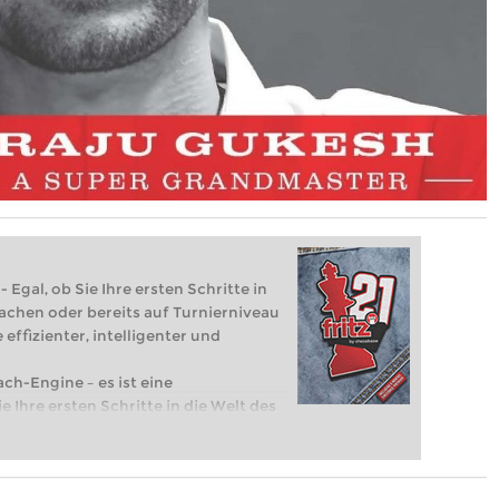
 Egal, ob Sie Ihre ersten Schritte in
achen oder bereits auf Turnierniveau
 effizienter, intelligenter und
ach-Engine – es ist eine
e Ihre ersten Schritte in die Welt des
eits auf Turnierniveau spielen: Mit
 intelligenter und individueller als je