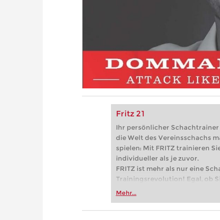
Fritz 21
Ihr persönlicher Schachtrainer -
die Welt des Vereinsschachs m
spielen: Mit FRITZ trainieren Sie
individueller als je zuvor.
FRITZ ist mehr als nur eine Sch
Trainingsrevolution! Egal, ob Si
Vereinsschachs machen oder ber
Mehr...
FRITZ trainieren Sie effizienter,
zuvor.