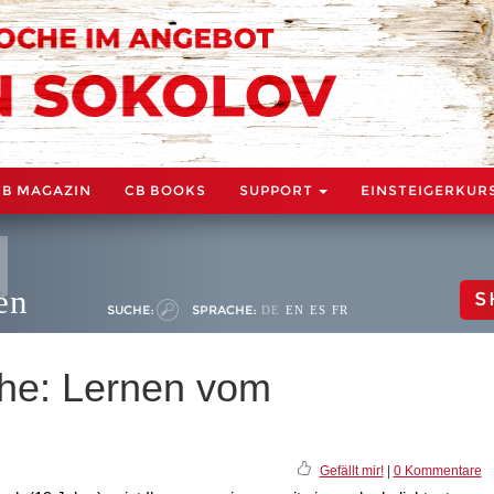
CB MAGAZIN
CB BOOKS
SUPPORT
EINSTEIGERKUR
en
S
SUCHE:
SPRACHE:
DE
EN
ES
FR
he: Lernen vom
Gefällt mir!
|
0 Kommentare