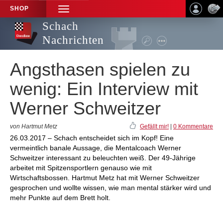
SHOP
TOGGLE
NAVIGATION
Schach
Nachrichten
Angsthasen spielen zu
wenig: Ein Interview mit
Werner Schweitzer
von Hartmut Metz
Gefällt mir!
|
0 Kommentare
26.03.2017 – Schach entscheidet sich im Kopf! Eine
vermeintlich banale Aussage, die Mentalcoach Werner
Schweitzer interessant zu beleuchten weiß. Der 49-Jährige
arbeitet mit Spitzensportlern genauso wie mit
Wirtschaftsbossen. Hartmut Metz hat mit Werner Schweitzer
gesprochen und wollte wissen, wie man mental stärker wird und
mehr Punkte auf dem Brett holt.