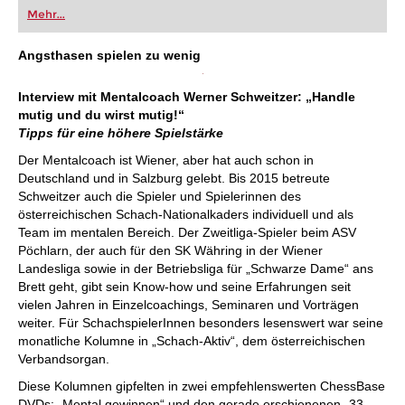
Mehr...
Angsthasen spielen zu wenig
Interview mit Mentalcoach Werner Schweitzer: „Handle
mutig und du wirst mutig!“
Tipps für eine höhere Spielstärke
Der Mentalcoach ist Wiener, aber hat auch schon in
Deutschland und in Salzburg gelebt. Bis 2015 betreute
Schweitzer auch die Spieler und Spielerinnen des
österreichischen Schach-Nationalkaders individuell und als
Team im mentalen Bereich. Der Zweitliga-Spieler beim ASV
Pöchlarn, der auch für den SK Währing in der Wiener
Landesliga sowie in der Betriebsliga für „Schwarze Dame“ ans
Brett geht, gibt sein Know-how und seine Erfahrungen seit
vielen Jahren in Einzelcoachings, Seminaren und Vorträgen
weiter. Für SchachspielerInnen besonders lesenswert war seine
monatliche Kolumne in „Schach-Aktiv“, dem österreichischen
Verbandsorgan.
Diese Kolumnen gipfelten in zwei empfehlenswerten ChessBase
DVDs: „Mental gewinnen“ und den gerade erschienenen „33