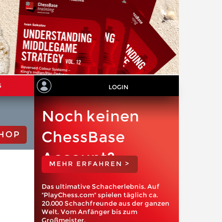
S
LOGIN
Noch keinen
ChessBase
HOP
Account?
MEHR ERFAHREN >
Das ultimative Schacherlebnis. Auf
"PlayChess.com" spielen täglich ca.
20.000 Schachfreunde aus der ganzen
Welt. Vom Anfänger bis zum
Großmeister.