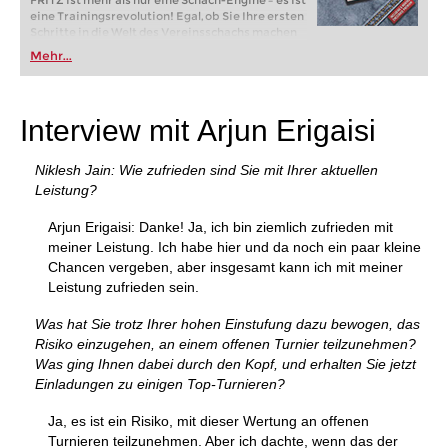
FRITZ ist mehr als nur eine Schach-Engine – es ist
eine Trainingsrevolution! Egal, ob Sie Ihre ersten
Schritte in die Welt des Vereinsschachs machen
oder bereits auf Turnierniveau spielen: Mit
Mehr...
FRITZ trainieren Sie effizienter, intelligenter und
individueller als je zuvor.
Interview mit Arjun Erigaisi
Niklesh Jain: Wie zufrieden sind Sie mit Ihrer aktuellen
Leistung?
Arjun Erigaisi: Danke! Ja, ich bin ziemlich zufrieden mit
meiner Leistung. Ich habe hier und da noch ein paar kleine
Chancen vergeben, aber insgesamt kann ich mit meiner
Leistung zufrieden sein.
Was hat Sie trotz Ihrer hohen Einstufung dazu bewogen, das
Risiko einzugehen, an einem offenen Turnier teilzunehmen?
Was ging Ihnen dabei durch den Kopf, und erhalten Sie jetzt
Einladungen zu einigen Top-Turnieren?
Ja, es ist ein Risiko, mit dieser Wertung an offenen
Turnieren teilzunehmen. Aber ich dachte, wenn das der