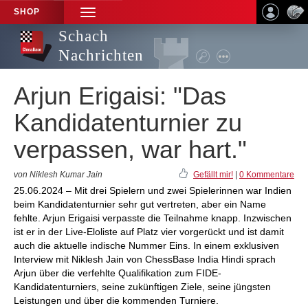
SHOP
TOGGLE
NAVIGATION
Schach
Nachrichten
Arjun Erigaisi: "Das
Kandidatenturnier zu
verpassen, war hart."
von Niklesh Kumar Jain
Gefällt mir!
|
0 Kommentare
25.06.2024 – Mit drei Spielern und zwei Spielerinnen war Indien
beim Kandidatenturnier sehr gut vertreten, aber ein Name
fehlte. Arjun Erigaisi verpasste die Teilnahme knapp. Inzwischen
ist er in der Live-Eloliste auf Platz vier vorgerückt und ist damit
auch die aktuelle indische Nummer Eins. In einem exklusiven
Interview mit Niklesh Jain von ChessBase India Hindi sprach
Arjun über die verfehlte Qualifikation zum FIDE-
Kandidatenturniers, seine zukünftigen Ziele, seine jüngsten
Leistungen und über die kommenden Turniere.